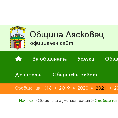
Община Лясковец
официален сайт
За общината
Услуги
Общи
Дейности
Общински съвет
2016
Съобщения:
2017
2018
2019
2020
2021
2
●
●
●
●
●
●
●
Начало
> Общинска администрация >
Съобщения 