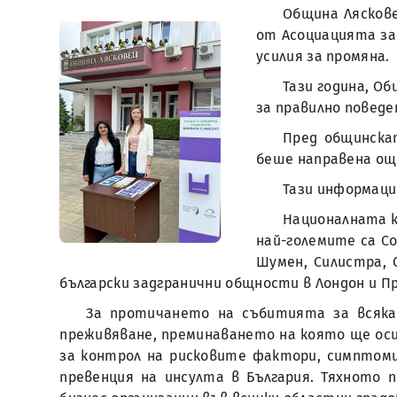
Община Ляскове
от Асоциацията за
усилия за промяна.
Тази година, О
за правилно поведе
Пред общинскат
беше направена ощ
Тази информаци
Националната к
най-големите са Соф
Шумен, Силистра, 
български задгранични общности в Лондон и Пр
За протичането на събитията за всяка
преживяване, преминаването на която ще осиг
за контрол на рисковите фактори, симптоми
превенция на инсулта в България. Тяхното