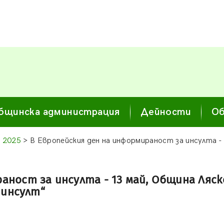
бщинска администрация
Дейности
Об
 2025
> В Европейския ден на информираност за инсулта -
аност за инсулта - 13 май, Община Ляс
 инсулт“