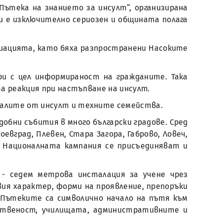
Пътека на знанието за инсулт“, организирана
и е изключително сериозен и общината полага
циацията, като бяха разпространени Насоките
ри с цел информираност на гражданите. Така
а реакция при настъпване на инсулт.
далите от инсулт и техните семейства.
обни събития в много български градове. Сред
оевград, Плевен, Стара Загора, Габрово, Ловеч,
ъм Националната кампания се присъединяват и
 - седем метрова инсталация за учене чрез
вия характер, форми на проявление, препоръки
 Пътеките са символично начало на пътя към
ественост, училищата, административните и