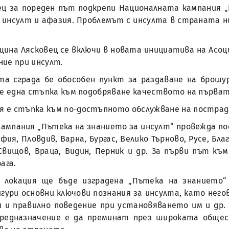
ц за пореден път подкрепи Националната кампания „
 инсулт и афазия. Проблемът с инсулта в страната н
бщина Лясковец се включи в новата инициатива на Асо
ние при инсулт.
а сграда бе обособен пункт за раздаване на брошу
е една стъпка към подобряване качеството на първат
я е стъпка към по-достъпното обслужване на постра
ампания „Пътека на знанието за инсулт“ провежда под
ия, Пловдив, Варна, Бургас, Велико Търново, Русе, Благ
Свищов, Враца, Видин, Перник и др. За първи път к
ага.
 локация ще бъде изградена „Пътека на знанието“
ури основни ключови познания за инсулта, като него
 и правилно поведение при установяването им и др.
 предназначение е да преминат през широката общ