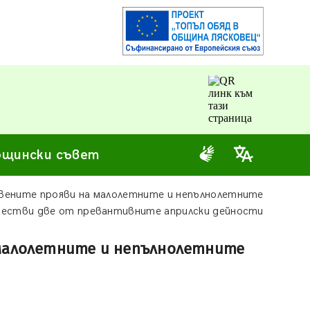
щински съвет
ените прояви на малолетните и непълнолетните
ществи две от превантивните априлски дейности
малолетните и непълнолетните