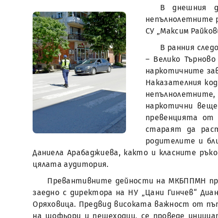
В днешния д
непълнолетните р
СУ „Максим Райкови
В ранния след
– Велико Търново
наркотичните зав
Наказателния код
непълнолетните,
наркотични вещес
превенцията от 
стараят да раст
родителите и бли
Даниела Арабаджиева, както и класните рък
цялата аудитория.
Превантивните дейности на МКБППМН прод
заедно с директора на НУ „Цани Гинчев“ Диа
Оряховица. Предвид високата важност от път
на шофьори и пешеходци, се проведе иници