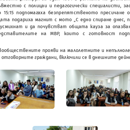
съвместно с полицаи и педагогически специалисти, з
до 15:15 подпомагаха безпрепятственото пресичане 
ата подариха магнит с мото „С едно спиране днес, п
е усмихнат и да почувстват общата кауза за опазва
едставителите на МВР, които с готовност подп
вообществените прояви на малолетните и непълноле
 отговорните граждани, включили се в днешните дейн