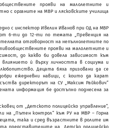
обществените прояви на малолетните и
тно с органите на МВР и лясковските училища
дно с инспектор Ивелин Иванов при ОД на МВР
 от 6-ти до 12-ти по темата „Превенция на
ателната отговорност на непълнолетните по
противообществените прояви на малолетните и
симост, до какво би довела зависимост към
, влиянието ѝ върху личността в социума и
любопитство. Децата бяха призовани да се
обри ежедневни навици, с които да карат
съства директорът на СУ „Максим Райкович“
вената информация бе достъпно поднесена за
ковец от „Детското полицейско управление“,
ли на „Пътен контрол“ към РУ на МВР – Горна
децата, така и сред възрастните в ролите им
тта представителите на „Детско полицейско