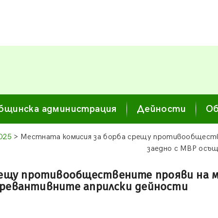
бщинска администрация
Дейности
Об
025
> Местната комисия за борба срещу противообществ
заедно с МВР осъ
рещу противообществените прояви на 
превантивните априлски дейности