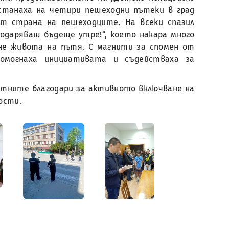
астанаха на четири пешеходни пътеки в град
от страна на пешеходците. На всеки спазил
одаряваш бъдеще утре!“, което накара много
не живота на пътя. С магнити за спомен от
омогнаха инициативата и съдействаха за
тните благодари за активното включване на
ости.