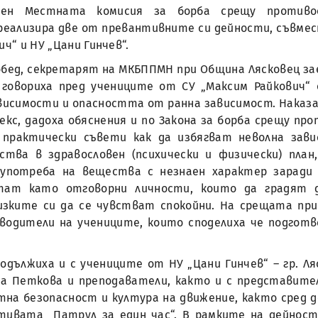
ен Местната комисия за борба срещу противо
еализира две от превантивните си дейности, съвмес
ч“ и НУ „Цани Гинчев“.
обед, секретарят на МКБППМН при Община Лясковец зае
 говориха пред учениците от СУ „Максим Райкович“
исимости и опасността от ранна зависимост. Наказ
екс, дадоха обяснения и по Закона за борба срещу 
 практически съвети как да избягват неволна зави
тва в здравословен (психически и физически) план
употреба на вещества с незнаен характер заради 
ат като отговорни личности, които да градят д
зките си да се чувстват спокойни. На срещата при
оводители на учениците, които споделиха че подгот
ължиха и с учениците от НУ „Цани Гинчев“ – гр. Ляс
на Петкова и преподаватели, както и с представите
на безопасност и култура на движение, както сред 
ативата „Патрул за един час“. В рамките на дейнос