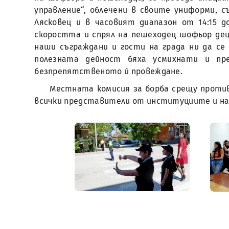
управление“, облечени в своите униформи, 
Лясковец и в часовият диапазон от 14:15 
скоростта и спрял на пешеходец шофьор дец
наши съграждани и гости на града ни да с
полезната дейност бяха усмихнати и пр
безпрепятственото ѝ провеждане.
Местната комисия за борба срещу проти
всички представители от институциите и на