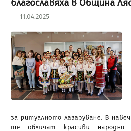
благославяха в Община Ля
11.04.2025
за ритуалното лазаруване. В навеч
те обличат красиви народни