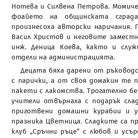
Нотева и Силвена Петрова. Момиче
фоайето на общинската сграда
произнесоха авторски наричания.
Васил Христов и неговите замест
инж. Деница Коева, както и слу
отдели на администрацията.
Децата бяха дарени от ръковод
с парички, а от своя домакин те п
пакети с лакомства. Трогателно бе
учители отвърнаха с подарък сла
приготвени домашни курабии и 
празника Цветница. Сладките са п
клуб „Сръчни ръце“ с любов и усъ