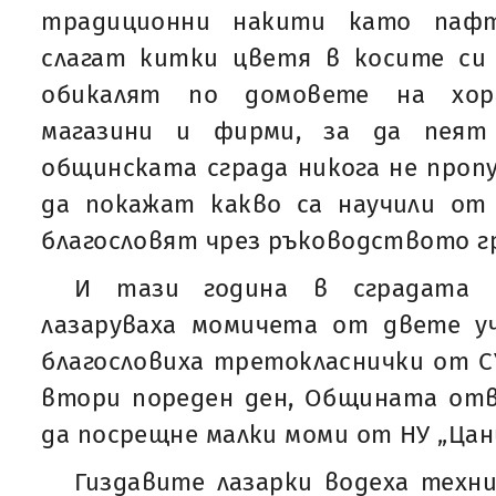
традиционни накити като пафт
слагат китки цветя в косите си 
обикалят по домовете на хора
магазини и фирми, за да пеят
общинската сграда никога не пропу
да покажат какво са научили от
благословят чрез ръководството г
И тази година в сградата 
лазаруваха момичета от двете уч
благословиха третокласнички от СУ 
втори пореден ден, Общината отв
да посрещне малки моми от НУ „Цани
Гиздавите лазарки водеха техн