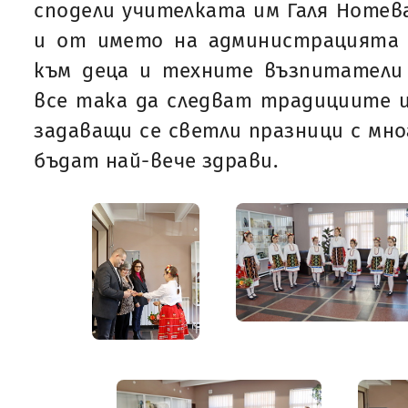
сподели учителката им Галя Нотев
и от името на администрацията 
към деца и техните възпитатели
все така да следват традициите 
задаващи се светли празници с мно
бъдат най-вече здрави.