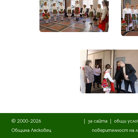
© 2000-2026
|
за сайта
|
общи усло
Община Лясковец
поверителност на л