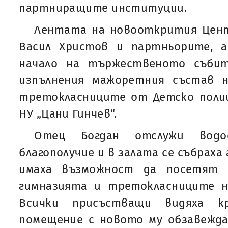
партниращите институции.
Лентата на новооткрития Цен
Васил Христов и партньорите, 
начало на тържественото събит
изпълнения мажоретния състав н
третокласниците от Детско полиц
НУ „Цани Гинчев“.
Отец Богдан отслужи вод
благополучие и в залата се събраха
имаха възможност да посетят 
гимназията и третокласниците н
Всички присъстващи видяха кр
помещение с новото му обзавежда