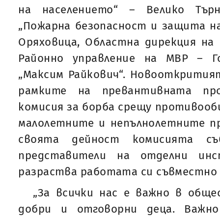
на населението“ – Велико Търн
„Пожарна безопасност и защита на
Оряховица, Областна дирекция на 
Районно управление на МВР – Г
„Максим Райкович“. Новооткрития
рамките на превантивната пр
комисия за борба срещу противоо
малолетните и непълнолетните пр
своята дейност комисията с
представители на отделни инс
разраства работата си съвместно 
„За всички нас е важно в общ
добри и отговорни деца. Важн