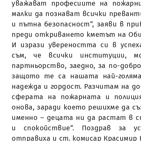
уважават професиите на пожарн
малки да познават всички превант
и пътна безопасност“, заяви в пр
преди откриването кметът на Общ
И изрази увереността си в успех
съм, че всички институции, 
партньорство, заедно, за по-добр
защото те са нашата най-голяма
надежда и гордост. Разчитам на до
сферата на пожарната и полици
онова, заради което решихме да съ
именно – децата ни да растат в с
и спокойствие“. Поздрав за у
отправиха и ст. комисар Красимир 