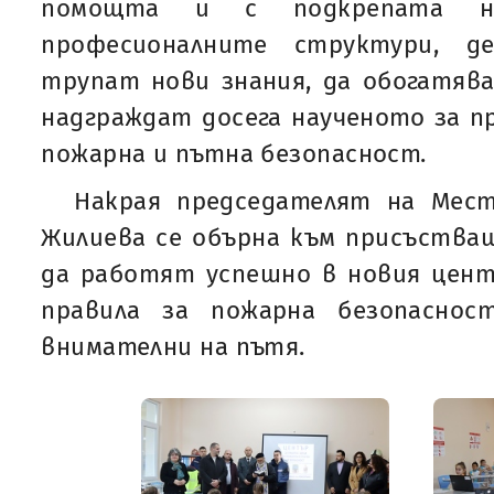
помощта и с подкрепата н
професионалните структури, 
трупат нови знания, да обогатяв
надграждат досега наученото за п
пожарна и пътна безопасност.
Накрая председателят на Мес
Жилиева се обърна към присъства
да работят успешно в новия цент
правила за пожарна безопасно
внимателни на пътя.