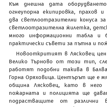
Към днешна дата оборудването
огнеупорна екипировка, прахов и
два светлоотразителни конуса за
светлоотразителна жилетка, детск
много информационни табла и 
практически съвети за пътна и по
Новооткритият в Лясковец цен
Велико Търново от този тип, сл
работят подобни такива в Балван
Горна Оряховица. Центърът ще е мя
община Лясковец, като в него
пожарната и полицията ще дава
подрастващите от различни в