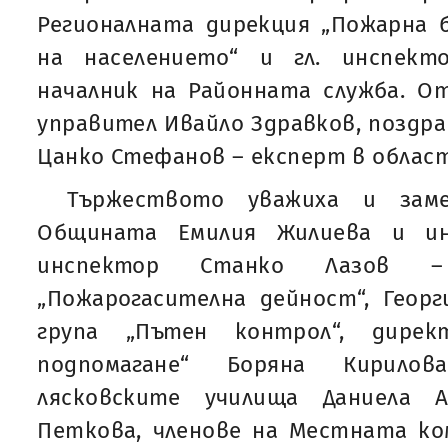
Регионалната дирекция „Пожарна 
на населението“ и гл. инспект
началник на Районната служба. О
управител Ивайло Здравков, поздра
Цанко Стефанов – експерт в облас
Тържеството уважиха и заме
Общината Емилия Жилиева и инж
инспектор Станко Лазов –
„Пожарогасителна дейност“, Георг
група „Пътен контрол“, дирек
подпомагане“ Боряна Кирило
лясковските училища Даниела 
Петкова, членове на Местната ко