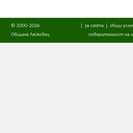
© 2000-2026
|
за сайта
|
общи усло
Община Лясковец
поверителност на л