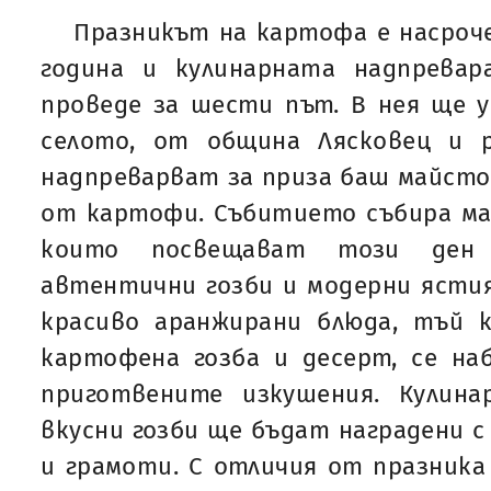
Празникът на картофа е насроче
година и кулинарната надпрева
проведе за шести път. В нея ще 
селото, от община Лясковец и 
надпреварват за приза баш майстор
от картофи. Събитието събира мал
които посвещават този ден
автентични гозби и модерни ястия
красиво аранжирани блюда, тъй к
картофена гозба и десерт, се на
приготвените изкушения. Кулина
вкусни гозби ще бъдат наградени с 
и грамоти. С отличия от празника