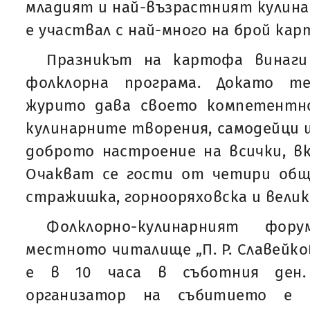
младият и най-възрастният кулинар
е участвал с най-много на брой ка
Празникът на картофа винаг
фолклорна програма. Докато т
журито дава своето компетентн
кулинарните творения, самодейци 
доброто настроение на всички, вк
Очакват се гости от четири общ
стражишка, горнооряховска и вели
Фолклорно-кулинарният ф
местното читалище „П. Р. Славейко
е в 10 часа в съботния ден.
организатор на събитието е 