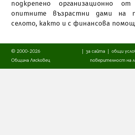
подкрепено организационно 
опитните възрастни дами на п
селото, както и с финансова помощ
© 2000-2026
|
за сайта
|
общи усло
Община Лясковец
поверителност на л