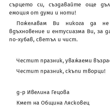
сърцето си, създавайте още дъ
емоция от думи и ноти!
Пожелавам Ви никога да не
вдъхновение и ентусиазма Ви, за д
по-хубав, светъл и чист.
Честит празник, уважаеми възра
Честит празник, скъпи творци!
д-р Ивелина Гецова
Кмет на Община Лясковец