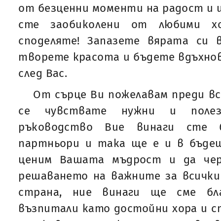
от безценни моменти на радост и щ
сте заобиколени от любими х
споделяте! Запазете вярата си 
творете красота и бъдете вдъхно
след Вас.
От сърце Ви пожелавам преди вс
се чувствате нужни и полез
ръководство Вие винаги сте 
партньори и така ще е и в бъде
ценим Вашата мъдрост и да че
решаването на важните за всички
страна, ние винаги ще сме бл
възпитали като достойни хора и 