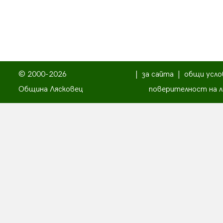
© 2000-2026
|
за сайта
|
общи усло
Община Лясковец
поверителност на л