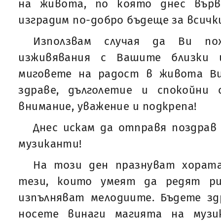
на живота, по която днес върв
изградим по-добро бъдеще за всички
Използвам случая да Ви по
изживявания с Вашите близки 
миговете на радост в живота Ви
здраве, дълголетие и спокойни 
внимание, уважение и подкрепа!
Днес искам да отправя поздрав
музиканти!
На този ден празнуват хорат
тези, които умеят да редят р
изпълняват мелодиите. Бъдете зд
носете винаги магията на муз