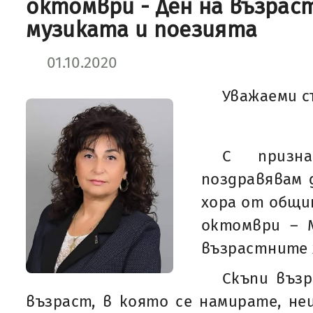
октомври - Ден на възрас
музиката и поезията
01.10.2020
Уважаеми с
С призн
поздравявам 
хора от общин
октомври – 
възрастните 
Скъпи въз
възраст, в която се намирате, не