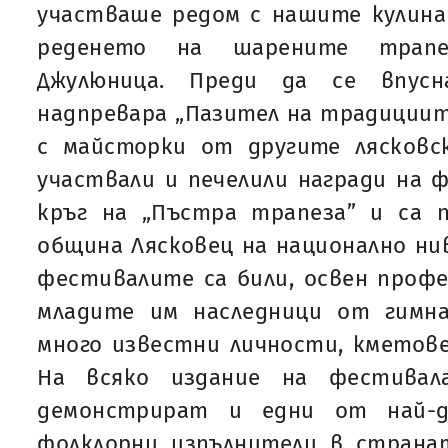
участваше редом с нашите кулина
реденето на шарените трапе
Джулюница. Преди да се впус
надпревара „Пазител на традициите
с майсторки от другите лясковск
участвали и печелили награди на 
кръг на „Пъстра трапеза” и са 
община Лясковец на национално нив
фестивалите са били, освен проф
младите им наследници от гимн
много известни личности, кметове
На всяко издание на фестивал
демонстрират и едни от най-д
фолклорни изпълнители в страна