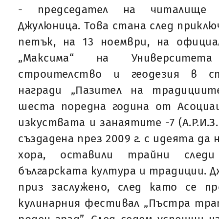
- председател на читалище „П
Джулюница. Това стана след приклю
петък, на 13 ноември, на официа
„Максима“ на Университета
строителство и геодезия в ст
награди „Пазител на традициит
шеста поредна година от Асоциа
изкуствата и занаятите -7 (А.Р.И.З.
създадена през 2009 г. с идеята да
хора, оставили трайни след
българската култура и традиции. Д
приз заслужено, след като се п
кулинарния фестивал „Пъстра трап