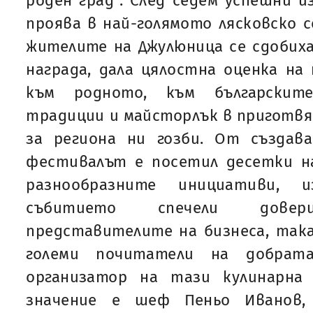
роден град”. След седем успешни и
проява в най-голямото лясковско с
жителите на Джулюница се сдобих
награда, дала цялостна оценка на
към родното, към българските
традиции и майсторлък в приготв
за региона ни гозби. От създава
фестивалът е посетил десетки на
разнообразните инициативи, и
събитието спечели дове
представителите на бизнеса, така
големи почитатели на добрата
организатор на тази кулинарна
значение е шеф Пеньо Иванов,