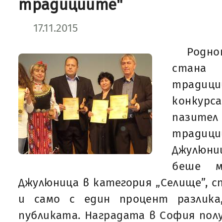
традициите"
17.11.2015
Родн
стан
традиции
конкурс
пазите
традиц
Джулюн
беше м
Джулюница в категория „Селище”, с
и само с един процент разлика
публиката. Наградата в София пол