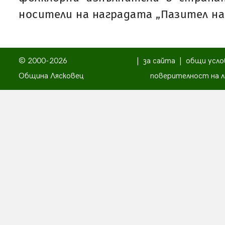
носители на наградата „Пазител н
© 2000-2026
|
за сайта
|
общи усло
Община Лясковец
поверителност на л