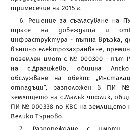
тримесечие на 2015 г.
6. Решение за съгласуване на 
трасе на довеждаща и отве
инфраструктура - пътна връзка, 
външно електрозахранване, преми
поземлен имот с № 000300 - път ІV
на с.Драгижево, община Ляско
обслужване на обект: „Инстала
отпадъци”, разположен в ПИ 
землището на с.Малък чифлик, общи
ПИ № 000338 по КВС на землището 
Велико Търново.
7. Разпореждане с имоти 