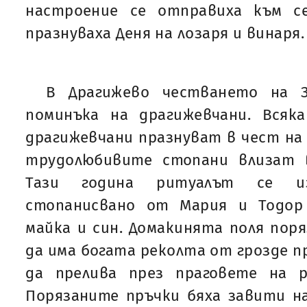
настроение се отправиха към с
празнуваха Деня на лозаря и винаря.
В Драгижево честването на З
поминъка на драгижевчани. Всяк
драгижевчани празнуват в чест на 
трудолюбивите стопани влизат 
Тази година ритуалът се и
стопанисвано от Мария и Тодор
майка и син. Домакинята поля поря
да има богата реколта от грозде п
да прелива през праговете на 
Порязаните пръчки бяха завити на