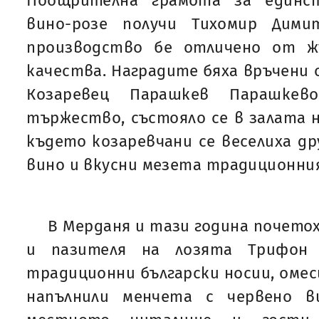
Поощрителна грамота за единс
вино-розе получи Тихомир Дими
производство бе отличено от ж
качества. Наградите бяха връчени
Козаревец Парашкев Парашкев
тържество, състояло се в залата н
където козаревчани се веселиха др
вино и вкусни мезета традиционния
В Мерданя и тази година почето
и пазителя на лозята Трифон 
традиционни български носии, омес
напълнили менчета с червено в