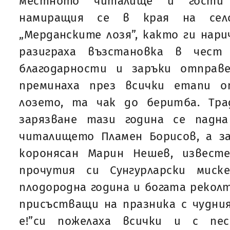
местното читалище и гости
намиращия се в края на сел
„Мерданските лозя”, както ги нар
разиграха възстановка в чест
благодарности и заръки отправ
преминаха през всички етапи 
лозето, та чак до беритба. Тр
зарязване тази година се падн
читалището Пламен Борисов, а з
коронясан Марин Нешев, извест
прочутия си Сунгурларски миск
плодородна година и богата реколт
присъстващи на празника с чудния
е!”си пожелаха всички и с пе