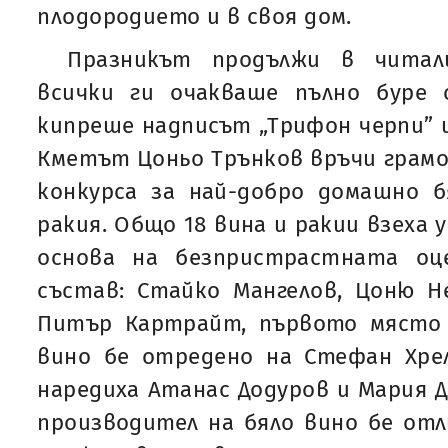
плодородието и в своя дом.
Празникът продължи в читал
всички ги очакваше пълно буре 
кипреше надписът „Трифон черпи” и
Кметът Цоньо Трънков връчи грам
конкурса за най-добро домашно б
ракия. Общо 18 вина и ракии взеха 
основа на безпристрастната оц
състав: Стайко Мангелов, Цоню Н
Питър Картрайт, първото място 
вино бе отредено на Стефан Хрел
наредиха Атанас Додуров и Мария Д
производител на бяло вино бе от