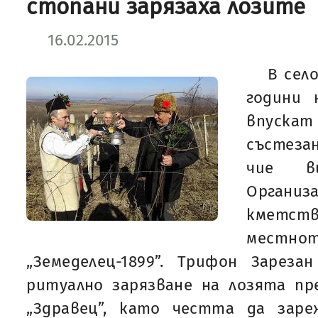
стопани зарязаха лозите
16.02.2015
В сел
години 
впуск
състеза
чие в
Организ
кметс
мест
„Земеделец-1899”. Трифон Зареза
ритуално зарязване на лозята пр
„Здравец”, като честта да зар