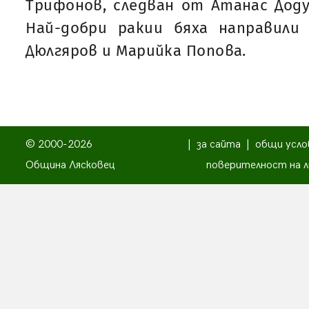
Трифонов, следван от Атанас Доду
Най-добри ракии бяха направили 
Дюлгяров и Марийка Попова.
© 2000-2026
|
за сайта
|
общи усло
Община Лясковец
поверителност на л