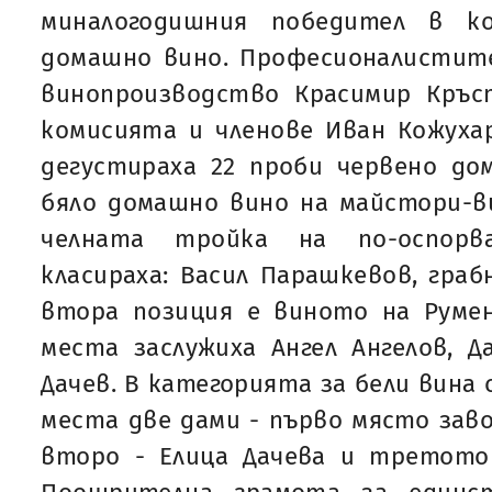
миналогодишния победител в ко
домашно вино. Професионалистите
винопроизводство Красимир Кръс
комисията и членове Иван Кожухар
дегустираха 22 проби червено до
бяло домашно вино на майстори-в
челната тройка на по-оспорв
класираха: Васил Парашкевов, граб
втора позиция е виното на Руме
места заслужиха Ангел Ангелов, 
Дачев. В категорията за бели вина 
места две дами - първо място зав
второ - Елица Дачева и третото