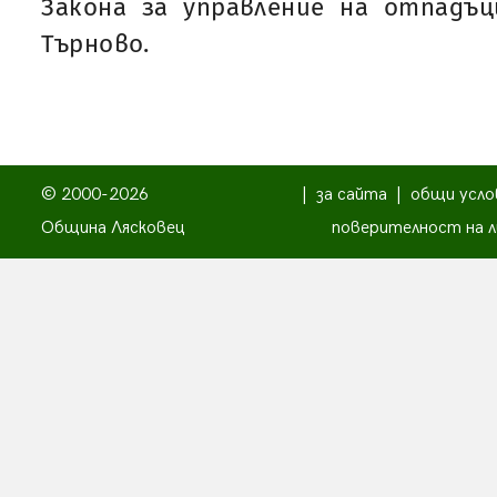
Закона за управление на отпадъц
Търново.
© 2000-2026
|
за сайта
|
общи усло
Община Лясковец
поверителност на л