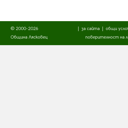
© 2000-2026
|
за сайта
|
общи усло
Община Лясковец
поверителност на л