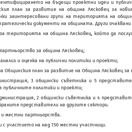
дентифицирането на бъдещи проектни идеи и публич
ия план за развитие на община Лясковец за новия 
чки заинтересовани групи на територията на общин
ратегически документи на общината. Други очаквани 
 за територията на община Лясковец, който да послу
партньорство за община Лясковец;
нализ и оценка на публични политики и проекти;
а Общинския план за развитие на Община Лясковец за п
инистрация, 3 общински съветника и 5 представител
на публичните политики и проекти;
дминистрация, 2 общински съветника и 4 представит
браните представители на другите сектори.
и местни партньорства.
и с участието на над 150 местни участници.