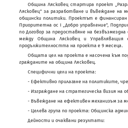
Община Лясковец стартира проект „Разр
Лясковец” за разработване и въвеждане на м
общински политики. Проектът е финансиран 
Приоритетна ос I „Добро управление”, Подпр
по Договор за предоставяне на безвъзмездна ф
между Община Лясковец и Управляващия о
продължителността на проекта е 9 месеца.
Общата цел на проекта е насочена към по
гражданите на община Лясковец.
Специфични цели на проекта:
- Ефективно прилагане на политиките, ч
- Изграждане на стратегическа визия на 
- Въвеждане на ефективен механизъм за м
- Целева група по проекта: Общинска адм
Дейности и очаквани резултати: