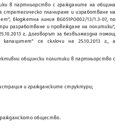
ики в партньорство с гражданите на община
на стратегическо планиране и изработване на
”, бюджетна линия BG051PO002/13/1.3-07, по
при разработване и провеждане на политики”,
5.10.2013 г.. Договорът за безвъзмездна помощ
апацитет” се сключи на 25.10.2013 г., а
фективни общински политики в партньорство с
истрация и гражданските структури;
.
 гражданското общество.