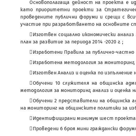
Основополагаща дейност на проекта е и
като приоритетни проекти за Стратегическ
проведените публични форуми и срещи с вси
участие при разработването на основните ст
Изготвен социално икономически анализ
план за развитие за периода 2014 -2020 г. ;
Изработени Правила за публично-частно 
Изработена методология за мониторинг, а
Изготвен Анализ и оценка по изпълнение н
Обучени 10 служителя на общинска адм
методология за мониторинг, анализ и оценка 
Обучени 2 представители на общинска а
на мониторинг на общинските политики за из
Идентифицирани минимум шест проекта 
Проведени 6 броя мини граждански форум