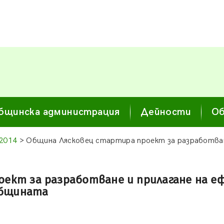
бщинска администрация
Дейности
Об
2014
> Община Лясковец стартира проект за разработван
ект за разработване и прилагане на 
общината