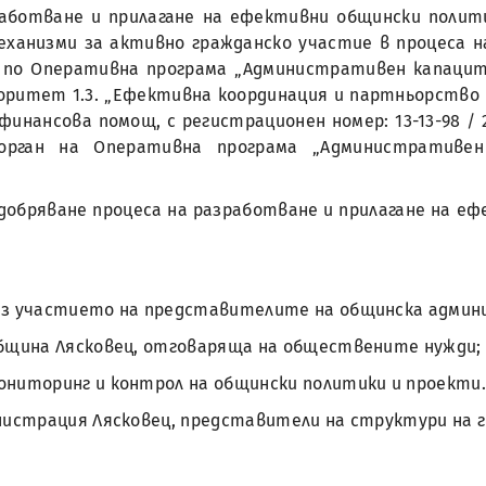
аботване и прилагане на ефективни общински полит
еханизми за активно гражданско участие в процеса 
по Оперативна програма „Административен капацитет
иоритет 1.3. „Ефективна координация и партньорство 
инансова помощ, с регистрационен номер: 13-13-98 / 2
рган на Оперативна програма „Административен к
добряване процеса на разработване и прилагане на е
рез участието на представителите на общинска админ
община Лясковец, отговаряща на обществените нужди;
ониторинг и контрол на общински политики и проекти
инистрация Лясковец, представители на структури на