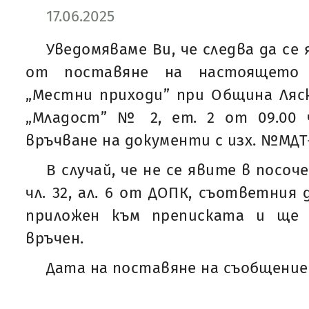
17.06.2025
Уведомяваме Ви, че следва да се 
от поставяне на настоящето
„Местни приходи” при Община Ляско
„Младост” № 2, ет. 2 от 09.00 ч
връчване на документи с изх. №МДТ-2
В случай, че не се явите в посоч
чл. 32, ал. 6 от ДОПК, съответния
приложен към преписката и ще 
връчен.
Дата на поставяне на съобщението