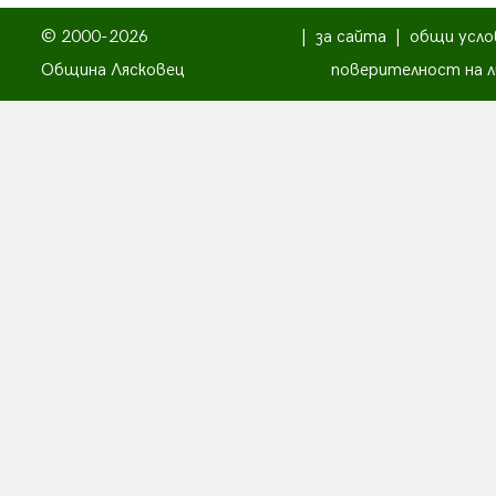
© 2000-2026
|
за сайта
|
общи усло
Община Лясковец
поверителност на л