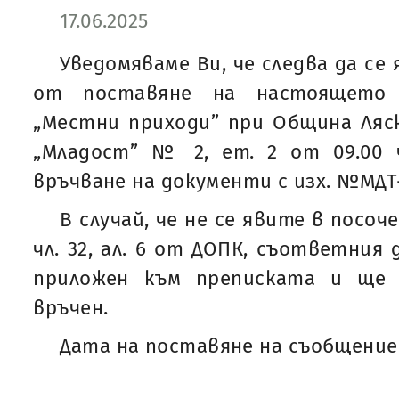
17.06.2025
Уведомяваме Ви, че следва да се 
от поставяне на настоящето
„Местни приходи” при Община Ляско
„Младост” № 2, ет. 2 от 09.00 ч
връчване на документи с изх. №МДТ-19
В случай, че не се явите в посоч
чл. 32, ал. 6 от ДОПК, съответния
приложен към преписката и ще 
връчен.
Дата на поставяне на съобщението