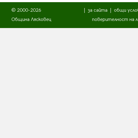
© 2000-2026
|
за сайта
|
общи усло
Община Лясковец
поверителност на л