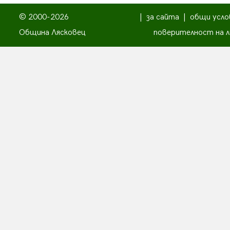
© 2000-2026
|
за сайта
|
общи усло
Община Лясковец
поверителност на л