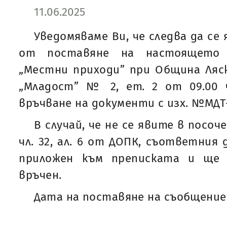
11.06.2025
Уведомяваме Ви, че следва да се 
от поставяне на настоящето
„Местни приходи” при Община Ляско
„Младост” № 2, ет. 2 от 09.00 ч
връчване на документи с изх. №МДТ-2
В случай, че не се явите в посоч
чл. 32, ал. 6 от ДОПК, съответния
приложен към преписката и ще 
връчен.
Дата на поставяне на съобщението