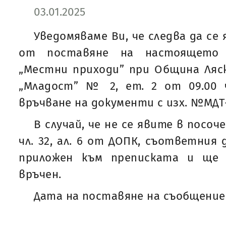
03.01.2025
Уведомяваме Ви, че следва да се 
от поставяне на настоящето
„Местни приходи” при Община Ляско
„Младост” № 2, ет. 2 от 09.00 ч
връчване на документи с изх. №МДТ-62
В случай, че не се явите в посоч
чл. 32, ал. 6 от ДОПК, съответния
приложен към преписката и ще 
връчен.
Дата на поставяне на съобщението