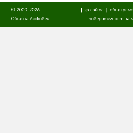
© 2000-2026
|
за сайта
|
общи усло
Община Лясковец
поверителност на л