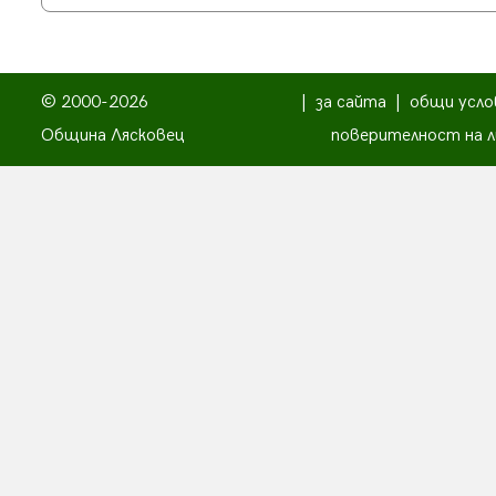
© 2000-2026
|
за сайта
|
общи усло
Община Лясковец
поверителност на л