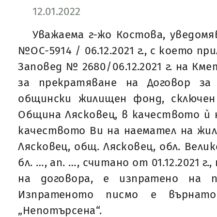
12.01.2022
Уважаема г-жо Костова, уведомяв
№ОС-5914 / 06.12.2021 г., с което п
Заповед № 2680/06.12.2021 г. на Км
за прекратяване на Договор з
общински жилищен фонд, сключен н
Община Лясковец, в качеството ѝ н
качеството Ви на наемател на жили
Лясковец, общ. Лясковец, обл. Велик
бл. …, ап. …, считано от 01.12.2021 г
на договора, е изпратено на п
Изпратеното писмо е върнат
„Непотърсена“.