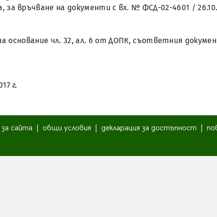
а, за връчване на документи с вх. № ФСД-02-4601 / 26.10.
, на основание чл. 32, ал. 6 от ДОПК, съответния доку
17 г.
|
за сайта
|
общи условия
|
декларация за достъпност
|
по