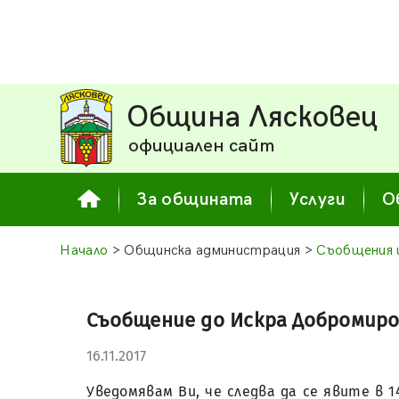
Община Лясковец
официален сайт
За общината
Услуги
О
Начало
> Общинска администрация >
Съобщения 
Съобщение до Искра Добромирова 
16.11.2017
Уведомявам Ви, че следва да се явите в 