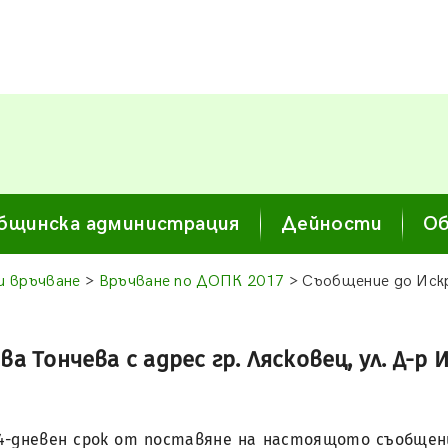
бщинска администрация
Дейности
Об
и връчване
>
Връчване по ДОПК 2017
> Съобщение до Искр
Тончева с адрес гр. Лясковец, ул. Д-р Ив
14-дневен срок от поставяне на настоящото съобщение