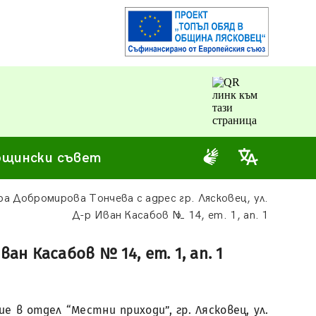
щински съвет
а Добромирова Тончева с адрес гр. Лясковец, ул.
Д-р Иван Касабов № 14, ет. 1, ап. 1
ан Касабов № 14, ет. 1, ап. 1
 в отдел “Местни приходи”, гр. Лясковец, ул.