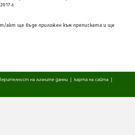
2017 г.
мент/акт ще бъде приложен към преписката и ще
верителност на личните данни
|
карта на сайта
|