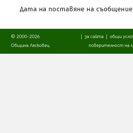
Дата на поставяне на съобщениет
© 2000-2026
|
за сайта
|
общи усло
Община Лясковец
поверителност на л