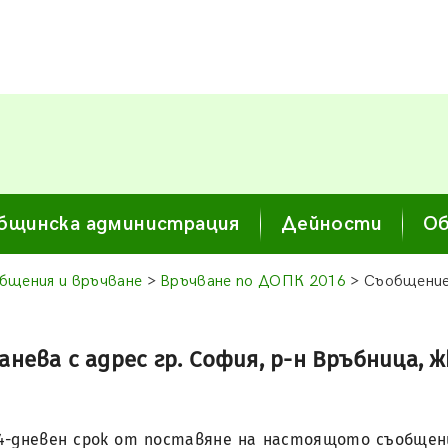
бщинска администрация
Дейности
Об
бщения и връчване
>
Връчване по ДОПК 2016
> Съобщение 
ва с адрес гр. София, р-н Връбница, жк. О
14-дневен срок от поставяне на настоящото съобщение