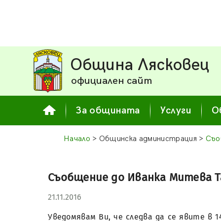
Община Лясковец
официален сайт
За общината
Услуги
О
Начало
> Общинска администрация >
Съо
Съобщение до Иванка Митева Тане
21.11.2016
Уведомявам Ви, че следва да се явите в 