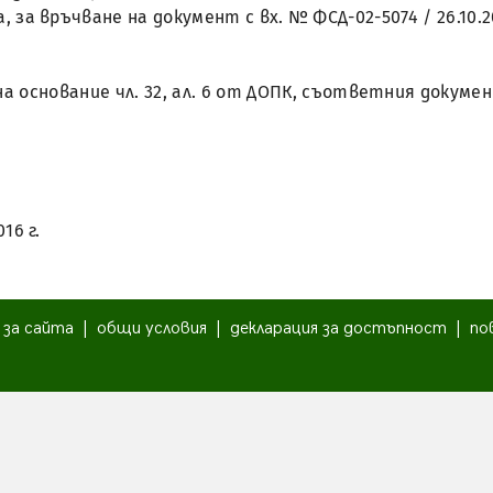
а, за връчване на документ с вх. № ФСД-02-5074 / 26.10.2
, на основание чл. 32, ал. 6 от ДОПК, съответния доку
016 г.
|
за сайта
|
общи условия
|
декларация за достъпност
|
по