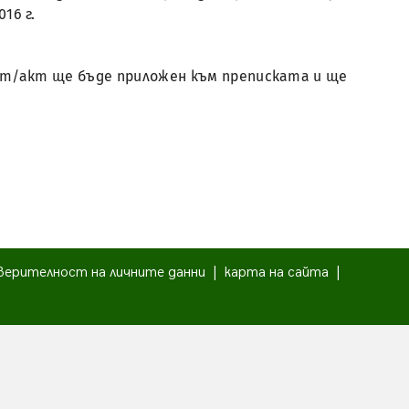
016 г.
мент/акт ще бъде приложен към преписката и ще
верителност на личните данни
|
карта на сайта
|