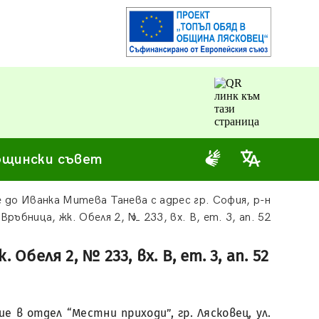
щински съвет
до Иванка Митева Танева с адрес гр. София, р-н
Връбница, жк. Обеля 2, № 233, вх. В, ет. 3, ап. 52
беля 2, № 233, вх. В, ет. 3, ап. 52
 в отдел “Местни приходи”, гр. Лясковец, ул.