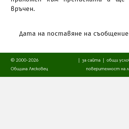
връчен.
Дата на поставяне на съобщениет
© 2000-2026
|
за сайта
|
общи усло
Община Лясковец
поверителност на л