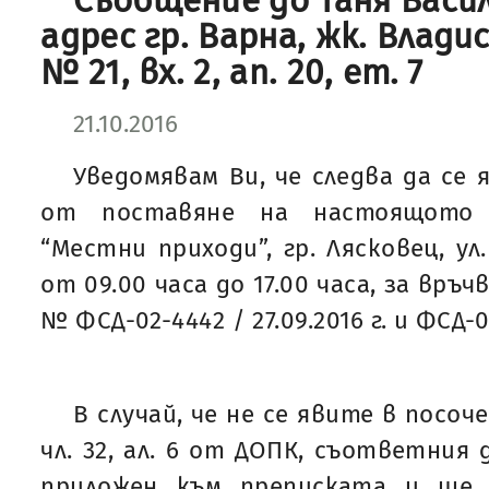
Съобщение до Таня Васи
адрес гр. Варна, жк. Влади
№ 21, вх. 2, ап. 20, ет. 7
21.10.2016
Уведомявам Ви, че следва да се 
от поставяне на настоящото
“Местни приходи”, гр. Лясковец, ул
от 09.00 часа до 17.00 часа, за връч
№ ФСД-02-4442 / 27.09.2016 г. и ФСД-0
В случай, че не се явите в посоч
чл. 32, ал. 6 от ДОПК, съответния
приложен към преписката и ще 