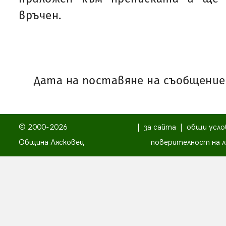
връчен.
Дата на поставяне на съобщениет
© 2000-2026
|
за сайта
|
общи усло
Община Лясковец
поверителност на л