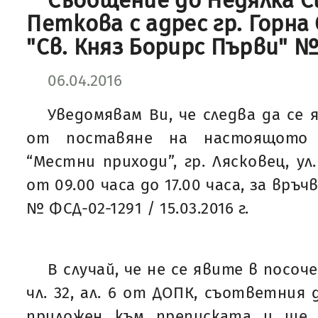
Съобщение до Недялка 
Петкова с адрес гр. Горна 
"Св. Княз Борирс Първи" № 
06.04.2016
Уведомявам Ви, че следва да се 
от поставяне на настоящото
“Местни приходи”, гр. Лясковец, ул
от 09.00 часа до 17.00 часа, за връч
№ ФСД-02-1291 / 15.03.2016 г.
В случай, че не се явите в посоч
чл. 32, ал. 6 от ДОПК, съответния
приложен към преписката и ще 