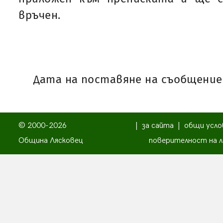
връчен.
Дата на поставяне на съобщениет
© 2000-2026
|
за сайта
|
общи усло
Община Лясковец
поверителност на л