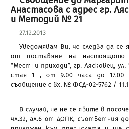
Съобщение до Маргарит
Анастасова с адрес гр. Ляс
и Методий № 21
27.12.2013
Уведомявам Ви, че следва да се 
от поставяне на настоящото
“Местни приходи”, гр. Лясковец, ул.
стая 1 , от 9.00 часа до 17.00 
съобщение с вх. № ФСД-02-5762 / 11.11
В случай, че не се явите в посоч
чл.32, ал.6 от ДОПК, съответния 
приложен към преписката и ще 