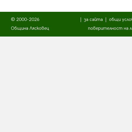
© 2000-2026
|
за сайта
|
общи усло
Община Лясковец
поверителност на л