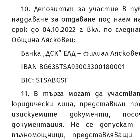
10. Депозитът за участие в пу
наддаване за отдаване под наем на
срок до 04.10.2022 г. вкл. по след
Община Лясковец:
Банка „ДСК” ЕАД – филиал Ляскове
IBAN BG63STSA93003300180001
BIC: STSABGSF
11. В търга могат да участва
юридически лица, представили п
изискуемите документи, по
документация. Не се допускат
пълномощници, представляващи 