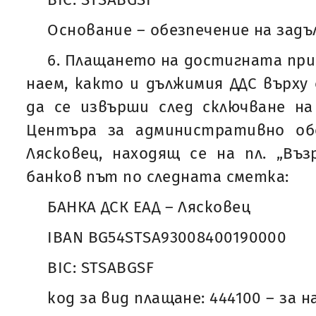
Основание – обезпечение на зад
6. Плащането на достигната при
наем, както и дължимия ДДС върху
да се извърши след сключване на
Центъра за административно об
Лясковец, находящ се на пл. „Въ
банков път по следната сметка:
БАНКА ДСК ЕАД – Лясковец
IBAN BG54STSA93008400190000
BIC: STSABGSF
код за вид плащане: 444100 – за н