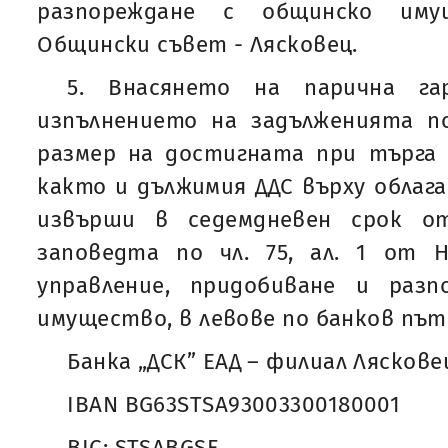
разпореждане с общинско им
Общински съвет - Лясковец.
5. Внасянето на парична гар
изпълнението на задълженията по
размер на достигната при търга 
както и дължимия ДДС върху облага
извърши в седемдневен срок о
заповедта по чл. 75, ал. 1 от 
управление, придобиване и раз
имущество, в левове по банков път
Банка „ДСК” ЕАД – филиал Ляскове
IBAN BG63STSA93003300180001
BIC: STSABGSF