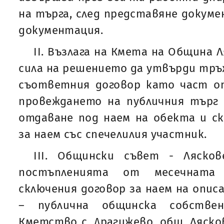
на търга, след представяне докуме
документация.
II. Възлага на Кмета на Община Л
сила на решението да утвърди тр
съответния договор като част от
провеждането на публичния търг 
отдаване под наем на обекта и с
за наем със спечелилия участник.
III. Общински съвет - Ляско
постъпленията от месечната
сключения договор за наем на опис
– публична общинска собстве
Кметство с. Драгижево, общ. Ляско