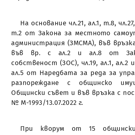
На основание чл.21, ал.1, т.8, чл.27,
т.2 от Закона за местното самоу
администрация (ЗМСМА), във връзка с 
във вр. с ал.2 и ал.8 от За
собственост (ЗОС), чл.19, ал.1, ал.2 и 
ал.5 от Наредбата за реда за упра
разпореждане с общинско им
Общински съвет и във връзка с пос
№ М-1993/13.07.2022 г.
При кворум от 15 общинск