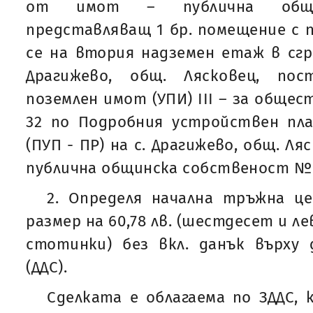
от имот – публична общин
представляващ 1 бр. помещение с п
се на втория надземен етаж в сг
Драгижево, общ. Лясковец, пос
поземлен имот (УПИ) ІII – за общес
32 по Подробния устройствен пла
(ПУП - ПР) на с. Драгижево, общ. Ля
публична общинска собственост № 8/
2. Определя начална тръжна це
размер на 60,78 лв. (шестдесет и л
стотинки) без вкл. данък върху
(ДДС).
Сделката е облагаема по ЗДДС,