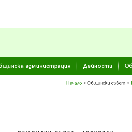
бщинска администрация
Дейности
Об
Начало
> Общински съвет >