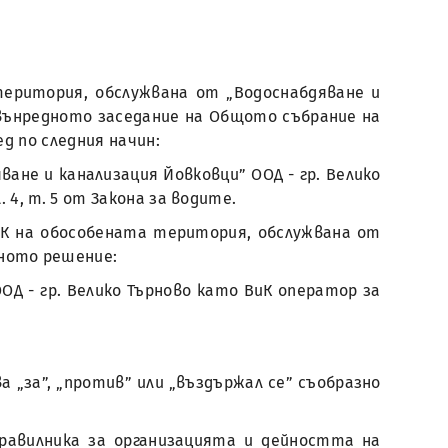
еритория, обслужвана от „Водоснабдяване и
извънредното заседание на Общото събрание на
ред по следния начин:
ване и канализация Йовковци” ООД - гр. Велико
. 4, т. 5 от Закона за водите.
ВиК на обособената територия, обслужвана от
едното решение:
ОД - гр. Велико Търново като ВиК оператор за
а „за”, „против” или „въздържал се” съобразно
от Правилника за организацията и дейността на