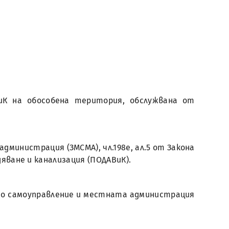
иК на обособена територия, обслужвана от
 администрация (ЗМСМА), чл.198е, ал.5 от Закона
дяване и канализация (ПОДАВиК).
ното самоуправление и местната администрация