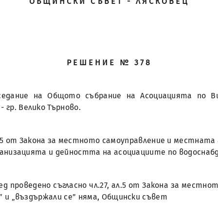
ОБЩИНСКИ СЪВЕТ - ЛЯСКОВЕЦ
РЕШЕНИЕ № 378
седание на Общото събрание на Асоциацията по В
 гр. Велико Търново.
7, ал.5 от Закона за местното самоуправление и местната
 организацията и дейността на асоциациите по водоснаб
ед проведено съгласно чл.27, ал.5 от Закона за мест
ив” и „въздържали се” няма, Общински съвет