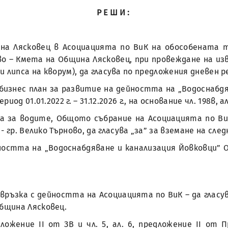
РЕШИ:
на Лясковец в Асоциацията по ВиК на обособената т
ово – Кмета на Община Лясковец, при провеждане на 
 при липса на кворум), да гласува по предложения дневен 
а бизнес план за развитие на дейността на „Водоснабдя
 01.01.2022 г. – 31.12.2026 г., на основание чл. 198в, ал
акона за водите, Общото събрание на Асоциацията по 
 гр. Велико Търново, да гласува „за” за вземане на сл
ността на „Водоснабдяване и канализация Йовковци” О
връзка с дейността на Асоциацията по ВиК – да гласув
бщина Лясковец.
предложение ІІ от ЗВ и чл. 5, ал. 6, предложение ІІ 