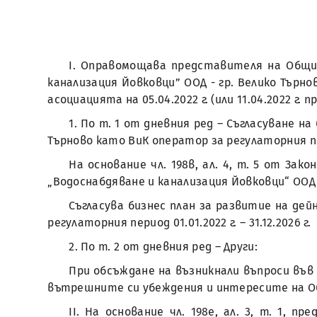
І. Оправомощава представителя на Общи
канализация Йовковци” ООД - гр. Велико Търн
асоциацията на 05.04.2022 г. (или 11.04.2022 г.
1. По т. 1 от дневния ред – Съгласуване н
Търново като ВиК оператор за регулаторния период
На основание чл. 198в, ал. 4, т. 5 от З
„Водоснабдяване и канализация Йовковци“ ООД -
Съгласува бизнес план за развитие на дей
регулаторния период 01.01.2022 г. – 31.12.2026 г.
2. По т. 2 от дневния ред – Други:
При обсъждане на възникнали въпроси във 
вътрешните си убеждения и интересите на О
ІІ. На основание чл. 198е, ал. 3, т. 1, 