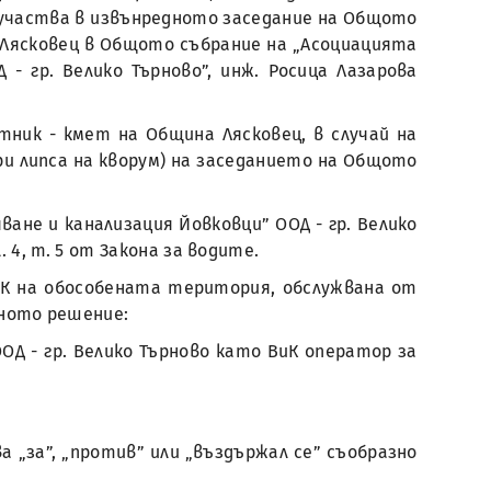
 участва в извънредното заседание на Общото
ина Лясковец в Общото събрание на „Асоциацията
- гр. Велико Търново”, инж. Росица Лазарова
стник - кмет на Община Лясковец, в случай на
при липса на кворум) на заседанието на Общото
ване и канализация Йовковци” ООД - гр. Велико
. 4, т. 5 от Закона за водите.
ВиК на обособената територия, обслужвана от
едното решение:
ОД - гр. Велико Търново като ВиК оператор за
а „за”, „против” или „въздържал се” съобразно