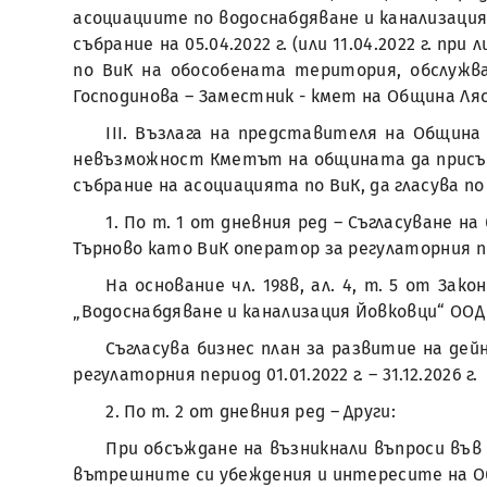
асоциациите по водоснабдяване и канализаци
събрание на 05.04.2022 г. (или 11.04.2022 г. 
по ВиК на обособената територия, обслужван
Господинова – Заместник - кмет на Община Ля
ІІІ. Възлага на представителя на Община
невъзможност Кметът на общината да присъства
събрание на асоциацията по ВиК, да гласува по
1. По т. 1 от дневния ред – Съгласуване н
Търново като ВиК оператор за регулаторния период
На основание чл. 198в, ал. 4, т. 5 от З
„Водоснабдяване и канализация Йовковци“ ООД -
Съгласува бизнес план за развитие на дей
регулаторния период 01.01.2022 г. – 31.12.2026 г.
2. По т. 2 от дневния ред – Други:
При обсъждане на възникнали въпроси във 
вътрешните си убеждения и интересите на О