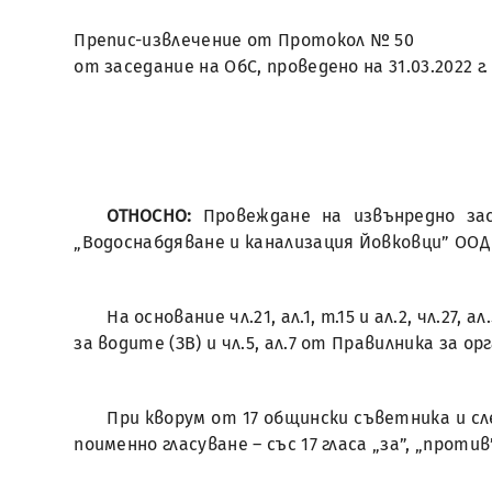
Препис-извлечение от Протокол № 50
от заседание на ОбС, проведено на 31.03.2022 г.
ОТНОСНО:
Провеждане на извънредно за
„Водоснабдяване и канализация Йовковци” ООД -
На основание чл.21, ал.1, т.15 и ал.2, чл.2
за водите (ЗВ) и чл.5, ал.7 от Правилника за
При кворум от 17 общински съветника и сл
поименно гласуване – със 17 гласа „за”, „прот