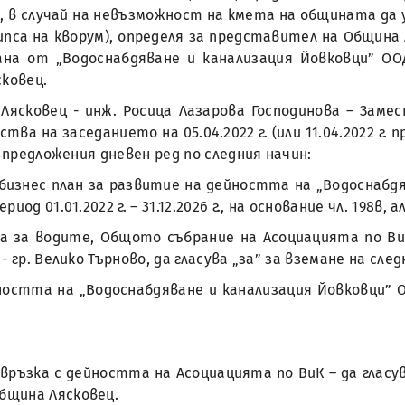
я, в случай на невъзможност на кмета на общината да
при липса на кворум), определя за представител на Общ
а от „Водоснабдяване и канализация Йовковци” ООД 
сковец.
 Лясковец - инж. Росица Лазарова Господинова – Заме
 на заседанието на 05.04.2022 г. (или 11.04.2022 г. 
 предложения дневен ред по следния начин:
а бизнес план за развитие на дейността на „Водоснабдя
 01.01.2022 г. – 31.12.2026 г., на основание чл. 198в, ал
акона за водите, Общото събрание на Асоциацията по 
 гр. Велико Търново, да гласува „за” за вземане на сл
ността на „Водоснабдяване и канализация Йовковци” О
връзка с дейността на Асоциацията по ВиК – да гласув
бщина Лясковец.