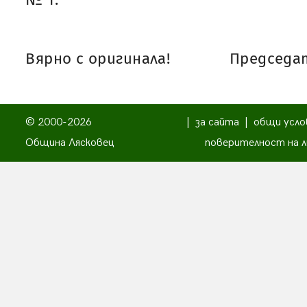
Вярно с оригинала!
Председат
© 2000-2026
|
за сайта
|
общи усло
Община Лясковец
поверителност на л