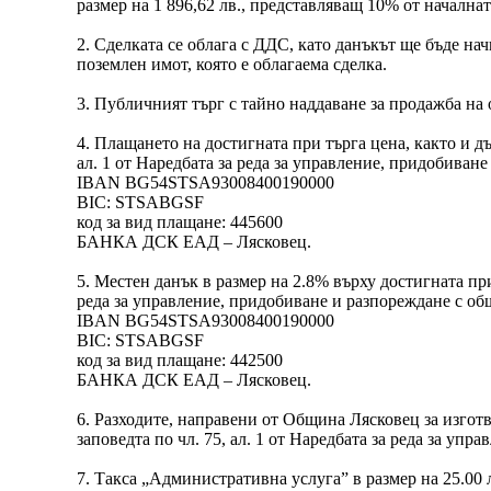
размер на 1 896,62 лв., представляващ 10% от начална
2. Сделката се облага с ДДС, като данъкът ще бъде начи
поземлен имот, която е облагаема сделка.
3. Публичният търг с тайно наддаване за продажба на о
4. Плащането на достигната при търга цена, както и д
ал. 1 от Наредбата за реда за управление, придобива
IBAN BG54STSA93008400190000
BIC: STSABGSF
код за вид плащане: 445600
БАНКА ДСК ЕАД – Лясковец.
5. Местен данък в размер на 2.8% върху достигната при
реда за управление, придобиване и разпореждане с об
IBAN BG54STSA93008400190000
BIC: STSABGSF
код за вид плащане: 442500
БАНКА ДСК ЕАД – Лясковец.
6. Разходите, направени от Община Лясковец за изготвя
заповедта по чл. 75, ал. 1 от Наредбата за реда за у
7. Такса „Административна услуга” в размер на 25.00 лв