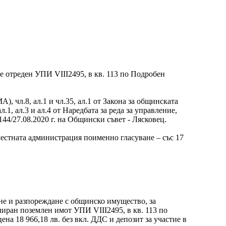
 е отреден УПИ VIII2495, в кв. 113 по Подробен
), чл.8, ал.1 и чл.35, ал.1 от Закона за общинската
, ал.1, ал.3 и ал.4 от Наредбата за реда за управление,
4/27.08.2020 г. на Общински съвет - Лясковец.
местната администрация поименно гласуване – със 17
ване и разпореждане с общинско имущество, за
лиран поземлен имот УПИ VIII2495, в кв. 113 по
ена 18 966,18 лв. без вкл. ДДС и депозит за участие в