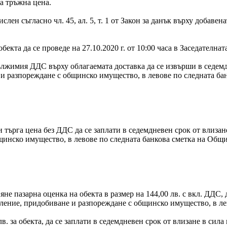
та тръжна цена.
слен съгласно чл. 45, ал. 5, т. 1 от Закон за данък върху добаве
бекта да се проведе на 27.10.2020 г. от 10:00 часа в Заседателна
ължимия ДДС върху облагаемата доставка да се извърши в седемдн
не и разпореждане с общинско имущество, в левове по следната б
 търга цена без ДДС да се заплати в седемдневен срок от влизане 
щинско имущество, в левове по следната банкова сметка на Общ
не пазарна оценка на обекта в размер на 144,00 лв. с вкл. ДДС, д
правление, придобиване и разпореждане с общинско имущество, в л
. за обекта, да се заплати в седемдневен срок от влизане в сила н