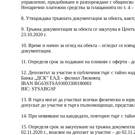
управление, придобиване и разпореждане с общинско
Непарични платежни средства за плащанията по т. 4 – т
8. Утвърждава тръжната документация за обекта, както
9. Тръжна документация за обекта се закупува в Центъ
23.10.2020 г.
10. Време и начин за оглед на обекта – огледът се из
документация.
11. Определя срок за подаване на пликове с оферти - д
12. Депозитът за участие в публичния търг с тайно над
Банка „ДСК” ЕАД – филиал Лясковец
IBAN BG63STSA93003300180001
BIC: STSABGSF
13. В търга могат да участват всички физически и юр
допускат до участие в търга пълномощници, представл
14. При неявяване на кандидати, повторен търг с тайно
15. Определя срок за закупуване на тръжна документация
02.11.2020 г., внасяне на депозит за участие – до 02.11.2