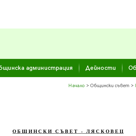
бщинска администрация
Дейности
Об
Начало
> Общински съвет >
О Б Щ И Н С К И С Ъ В Е Т - Л Я С К О В Е Ц