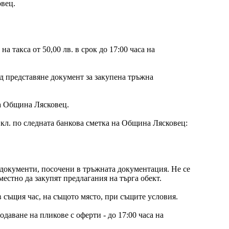
вец.
 такса от 50,00 лв. в срок до 17:00 часа на
ед представяне документ за закупена тръжна
на Община Лясковец.
. вкл. по следната банкова сметка на Община Лясковец:
 документи, посочени в тръжната документация. Не се
стно да закупят предлагания на търга обект.
 в същия час, на същото място, при същите условия.
одаване на пликове с оферти - до 17:00 часа на