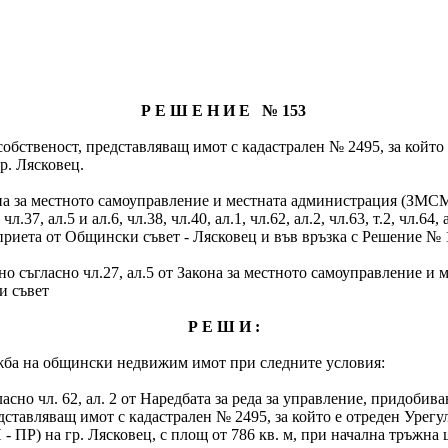
Р Е Ш Е Н И Е № 153
обственост, представляващ имот с кадастрален № 2495, за който
р. Лясковец.
акона за местното самоуправление и местната администрация (ЗМСМА
чл.37, ал.5 и ал.6, чл.38, чл.40, ал.1, чл.62, ал.2, чл.63, т.2, чл.64
иета от Общински съвет - Лясковец и във връзка с Решение № 14
о съгласно чл.27, ал.5 от Закона за местното самоуправление и 
и съвет
Р Е Ш И :
ажба на общински недвижим имот при следните условия:
ласно чл. 62, ал. 2 от Наредбата за реда за управление, придоби
дставляващ имот с кадастрален № 2495, за който е отреден Урегу
ПР) на гр. Лясковец, с площ от 786 кв. м, при начална тръжна ц