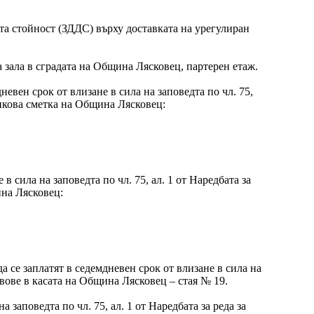
ната стойност (ЗДДС) върху доставката на урегулиран
та зала в сградата на Община Лясковец, партерен етаж.
евен срок от влизане в сила на заповедта по чл. 75,
анкова сметка на Община Лясковец:
в сила на заповедта по чл. 75, ал. 1 от Наредбата за
ина Лясковец:
а се заплатят в седемдневен срок от влизане в сила на
евове в касата на Община Лясковец – стая № 19.
а заповедта по чл. 75, ал. 1 от Наредбата за реда за