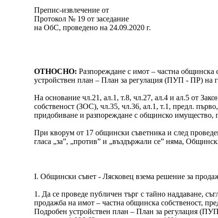
Препис-извлечение от
Протокол № 19 от заседание
на ОбС, проведено на 24.09.2020 г.
ОТНОСНО:
Разпореждане с имот – частна общинска с
устройствен план – План за регулация (ПУП - ПР) на г
На основание чл.21, ал.1, т.8, чл.27, ал.4 и ал.5 от З
собственост (ЗОС), чл.35, чл.36, ал.1, т.1, предл. първо, 
придобиване и разпореждане с общинско имущество, пр
При кворум от 17 общински съветника и след проведен
гласа „за”, „против” и „въздържали се” няма, Общинск
І. Общински съвет - Лясковец взема решение за прод
1. Да се проведе публичен търг с тайно наддаване, съг
продажба на имот – частна общинска собственост, пре
Подробен устройствен план – План за регулация (ПУП - 