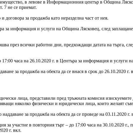
 имущество, в левове в Информационния център в Община Ляско
. 7 не се приемат.
 и договора за продажба като неразделна част от нея.
ра за информация и услуги на Община Лясковец, след заплащане на
вършва през всички работни дни, предхождащи датата на търга, сл
о 17:00 часа на 26.10.2020 г. в Центъра за информация и услуги 
даване за продажба на обекта да се внася в срок до 26.10.2020 г
идически лица, представили пред тръжната комисия изискуемите
яващи няколко физически и юридически лица, които желаят съвме
 наддаване за продажба на обекта да се проведе на 03.11.2020 г.
 за участие в повторния търг – до 17:00 часа на 30.10.2020 г., п
020 г. вкл.