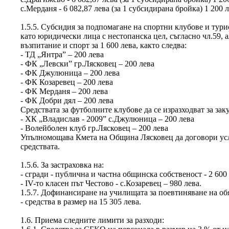
с.Мерданя - 6 082,87 лева (за 1 субсидирана бройка) 1 200 
1.5.5. Субсидия за подпомагане на спортни клубове и тур
като юридически лица с нестопанска цел, съгласно чл.59, а
възпитание и спорт за 1 600 лева, както следва:
- ТД „Янтра” – 200 лева
- ФК „Левски” гр.Лясковец – 200 лева
- ФК Джулюница – 200 лева
- ФК Козаревец – 200 лева
- ФК Мерданя – 200 лева
- ФК Добри дял – 200 лева
Средствата за футболните клубове да се изразходват за за
- ХК „Владислав - 2009” с.Джулюница – 200 лева
- Волейболен клуб гр.Лясковец – 200 лева
Упълномощава Кмета на Община Лясковец да договори усло
средствата.
1.5.6. За застраховка на:
- сгради - публична и частна общинска собственост - 2 600 
- IV-то класен път Честово - с.Козаревец – 980 лева.
1.5.7. Дофинансиране на училищата за поевтиняване на обя
- средства в размер на 15 305 лева.
1.6. Приема следните лимити за разходи: