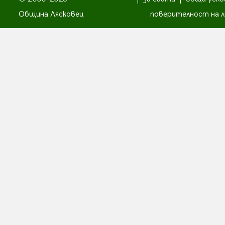
Община Лясковец
поверителност на л