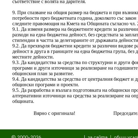
съответствие с волята на дарителя.
9. При спазване на общия размер на бюджета и при възник
потребности през бюджетната година, доколкото със закон 
следните правомощия на Кмета на Общината съгласно чл. 
9.1. Да изменя размера на бюджетните кредити за различни
разходи на една бюджетна дейност, без средствата за запл
стипендии в частта за делегираните от държавата дейности
9.2. Да прехвърля бюджетни кредити за различни видове ра
дейност в друга в границите на една бюджетна група, без д
местните дейности.
9.3. Да кандидатства за средства по структурни и други ф
програми и други източници за реализиране на годишните
общинския план за развитие.
9.4. Да кандидатства за средства от централния бюджет и
общински програми и проекти.
9.5. Да разработва и възлага подготовката на общински пр
алтернативни източници на средства за реализиране на о
общината.
Вярно с оригинала!
Председате
© 2000-2026
|
за сайта
|
общи усло