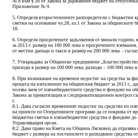
№ 8 към § 26 от Закона за държавния бюджет на Република Б
Приложение № 9.
5. Определя второстепенните разпоредители с бюджетни 
сметки на основание чл.28, ал.1 от Закона за общинските
10.
6. Определя просрочените задължения от минали години, к
за 2013 г. размер на 100 000 лева и просрочените вземания,
от местни данъци и такси в размер на 200 000 лева – съг
7. Утвърждава за Общинско предприятие „Благоустройство
приходи в размер на 100 000 лева, разходи – 100 000 лева 
8. При възникване на временен недостиг на средства за ф
процеса на изпълнение на общинския бюджет за 2013 г., д
ползва заем от извънбюджетните средства и фондове на общ
Закона за приватизация и следприватизационен контрол със
г.
8.1. Дава съгласие временният недостиг на средства по и
на проекти по Оперативните програми да се покрива от в
бюджетна сметка и извънбюджетни средства и фондове до 
Управляващия орган.
8.2. Дава право на Кмета на Община Лясковец да отразяв
бюджет с размера на постъпилите и разходвани средства от