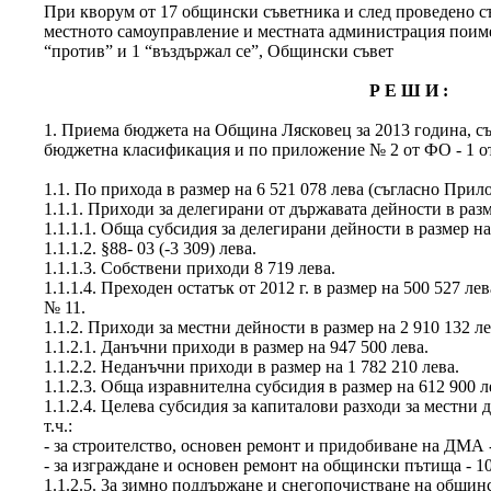
При кворум от 17 общински съветника и след проведено съг
местното самоуправление и местната администрация поименн
“против” и 1 “въздържал се”, Общински съвет
Р Е Ш И :
1. Приема бюджета на Община Лясковец за 2013 година, с
бюджетна класификация и по приложение № 2 от ФО - 1 от 2
1.1. По прихода в размер на 6 521 078 лева (съгласно Прило
1.1.1. Приходи за делегирани от държавата дейности в размер
1.1.1.1. Обща субсидия за делегирани дейности в размер на
1.1.1.2. §88- 03 (-3 309) лева.
1.1.1.3. Собствени приходи 8 719 лева.
1.1.1.4. Преходен остатък от 2012 г. в размер на 500 527 
№ 11.
1.1.2. Приходи за местни дейности в размер на 2 910 132 лев
1.1.2.1. Данъчни приходи в размер на 947 500 лева.
1.1.2.2. Неданъчни приходи в размер на 1 782 210 лева.
1.1.2.3. Обща изравнителна субсидия в размер на 612 900 л
1.1.2.4. Целева субсидия за капиталови разходи за местни д
т.ч.:
- за строителство, основен ремонт и придобиване на ДМА -
- за изграждане и основен ремонт на общински пътища - 10
1.1.2.5. 3а зимно поддържане и снегопочистване на общинс