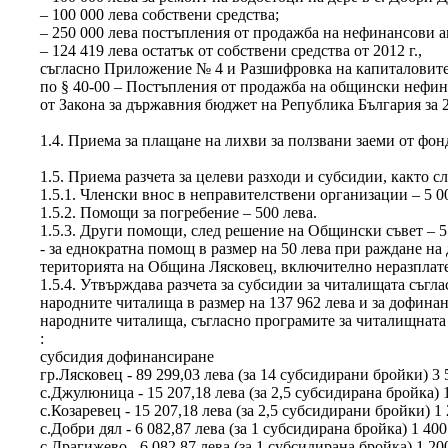
– 100 000 лева собствени средства;
– 250 000 лева постъпления от продажба на нефинансови а
– 124 419 лева остатък от собствени средства от 2012 г.,
съгласно Приложение № 4 и Разшифровка на капиталовите
по § 40-00 – Постъпления от продажба на общински нефинан
от Закона за държавния бюджет на Република България за 
1.4. Приема за плащане на лихви за ползвани заеми от фон
1.5. Приема разчета за целеви разходи и субсидии, както сл
1.5.1. Членски внос в неправителствени организации – 5 0
1.5.2. Помощи за погребение – 500 лева.
1.5.3. Други помощи, след решение на Общински съвет – 5 
- за еднократна помощ в размер на 50 лева при раждане на
територията на Община Лясковец, включително неразплате
1.5.4. Утвърждава разчета за субсидии за читалищата съглас
народните читалища в размер на 137 962 лева и за дофинанс
народните читалища, съгласно програмите за читалищната д
:
субсидия дофинансиране
гр.Лясковец - 89 299,03 лева (за 14 субсидирани бройки) 3 
с.Джулюница - 15 207,18 лева (за 2,5 субсидирана бройка) 
с.Козаревец - 15 207,18 лева (за 2,5 субсидирани бройки) 1
с.Добри дял - 6 082,87 лева (за 1 субсидирана бройка) 1 400
с.Драгижево - 6 082,87 лева (за 1 субсидирана бройка) 1 20