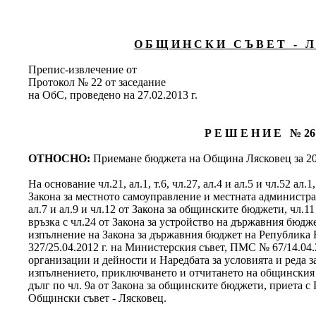
О Б Щ И Н С К И С Ъ В Е Т - Л 
Препис-извлечение от
Протокол № 22 от заседание
на ОбС, проведено на 27.02.2013 г.
Р Е Ш Е Н И Е № 26
ОТНОСНО:
Приемане бюджета на Община Лясковец за 20
На основание чл.21, ал.1, т.6, чл.27, ал.4 и ал.5 и чл.52 ал.1
Закона за местното самоуправление и местната администраци
ал.7 и ал.9 и чл.12 от Закона за общинските бюджети, чл.1
връзка с чл.24 от Закона за устройство на държавния бюдж
изпълнение на Закона за държавния бюджет на Република Б
327/25.04.2012 г. на Министерския съвет, ПМС № 67/14.04.
организации и дейности и Наредбата за условията и реда з
изпълнението, приключването и отчитането на общинския
дълг по чл. 9а от Закона за общинските бюджети, приета с 
Общински съвет - Лясковец.