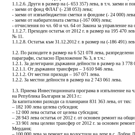
1.1.2.6. Други в размер на (- 653 357) лева, в т.ч. заеми и 
- заеми от фонд ФЛАГ (- 238 053) лева;
- заеми от извънбюджетни сметки и фондове (- 24 000) лева
- заеми от набирателната сметка (-167 000) лева;
- отчисления по чл. 60 и чл. 64 от Закона за управление на 
1.1.2.7. Преходен остатък от 2012 г. в размер на 195 470 
№ 11.
1.1.2.8. Остатък към 31.12.2012 г. в размер на (-186 491) лев
1.2. По разходите в размер на 6 521 078 лева, разпределен
параграфи, съгласно Приложение № 3, в т.ч.:
1.2.1. За делегирани държавни дейности в размер на 3 778 0
1.2.1.1. От държавни трансфери – 3 610 946 лева.
1.2.1.2. От местни приходи – 167 071 лева.
1.2.2. За местни дейности в размер на 2 743 061 лева.
1.3. Приема Инвестиционната програма в изпълнение на чл
на Република България за 2013 г.:
За капиталови разходи са планирани 831 363 лева, от тях:
– 182 100 лева целева субсидия;
– 12 000 лева остатък от целева субсидия;
– 28 943 лева остатък от 2012 г. от основен ремонт на общ
– 33 901 лева целеви трансфер от 2012 г. за основен ремон
Мерданя;
– 100 000 лева за ремонт на водостоци на дере в с. Добри Д