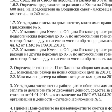
1.6.1. Средства за СБКО на персонала в размер на 3 % от 
1.6.2. Определя представителни разходи на Кмета на Общин
600 лева, на Председателя на Общински съвет - Лясковец в 
кметства - по 240 лева.
1.7. Утвърждава списък на длъжностите, които имат право
Приложение № 6.
1.7.1. Упълномощава Кмета на Община Лясковец да извърш
педагогическия персонал до 85 % по автомобилния транспо
местоработата в друго населено място и обратно, в рамкит
чл. 62 от ПМС № 1/09.01.2013 г.
1.7.2. Упълномощава Кмета на Община Лясковец да извърш
разходи на другия персонал до 85 % по автомобилния тран
до местоработата в друго населено място и обратно - съгла
2. Определя, съгласно чл. 11 от Закона за общинския дълг, 
2.1. Максимален размер на новия общински дълг за 2013 г. 
2.2. Максимален размер на общинския дълг към края на 2013
3. Утвърждава численост на работещите в общинска админи
заплата за делегираната от държавата дейност, средства за
считано от 01.01.2013 г., в изпълнение на ПМС 67/14.04.20
организации и дейности - съгласно Приложение № 5.
4. Приема План-сметките на извънбюджетните сметки и фо