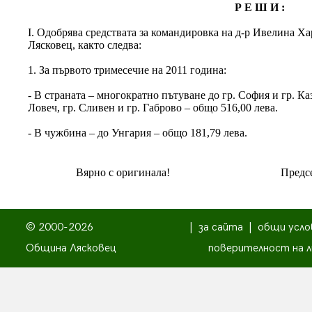
Р Е Ш И :
І. Одобрява средствата за командировка на д-р Ивелина Х
Лясковец, както следва:
1. За първото тримесечие на 2011 година:
- В страната – многократно пътуване до гр. София и гр. Ка
Ловеч, гр. Сливен и гр. Габрово – общо 516,00 лева.
- В чужбина – до Унгария – общо 181,79 лева.
Вярно с оригинала!
Предсе
© 2000-2026
|
за сайта
|
общи усло
Община Лясковец
поверителност на л