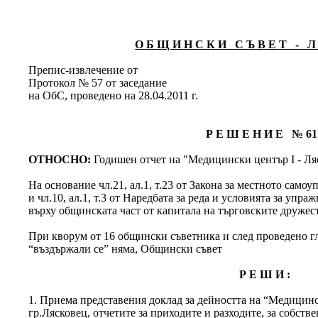
О Б Щ И Н С К И С Ъ В Е Т - Л 
Препис-извлечение от
Протокол № 57 от заседание
на ОбС, проведено на 28.04.2011 г.
Р Е Ш Е Н И Е № 61
ОТНОСНО:
Годишен отчет на "Медицински център І - Л
На основание чл.21, ал.1, т.23 от Закона за местното сам
и чл.10, ал.1, т.3 от Наредбата за реда и условията за уп
върху общинската част от капитала на търговските дружес
При кворум от 16 общински съветника и след проведено глас
“въздържали се” няма, Общински съвет
Р Е Ш И :
1. Приема представения доклад за дейността на “Медицин
гр.Лясковец, отчетите за приходите и разходите, за собств