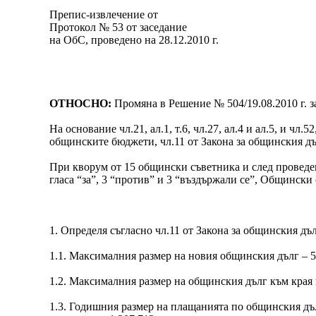
Препис-извлечение от
Протокол № 53 от заседание
на ОбС, проведено на 28.12.2010 г.
ОТНОСНО:
Промяна в Решение № 504/19.08.2010 г. 
На основание чл.21, ал.1, т.6, чл.27, ал.4 и ал.5, и чл
общинските бюджети, чл.11 от Закона за общинския дъ
При кворум от 15 общински съветника и след проведен
гласа “за”, 3 “против” и 3 “въздържали се”, Общински
1. Определя съгласно чл.11 от Закона за общинския дъл
1.1. Максималния размер на новия общинския дълг – 5
1.2. Максималния размер на общинския дълг към края 
1.3. Годишния размер на плащанията по общинския дъл