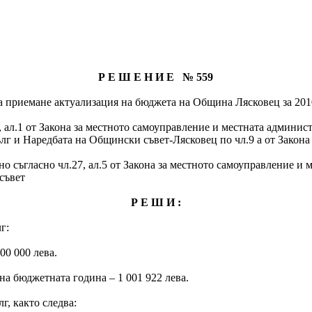
Р Е Ш Е Н И Е № 559
за приемане актуализация на бюджета на Община Лясковец за 201
.52, ал.1 от Закона за местното самоуправление и местната админист
лг и Наредбата на Общински съвет-Лясковец по чл.9 а от Закон
о съгласно чл.27, ал.5 от Закона за местното самоуправление и 
 съвет
Р Е Ш И :
г:
00 000 лева.
на бюджетната година – 1 001 922 лева.
г, както следва: