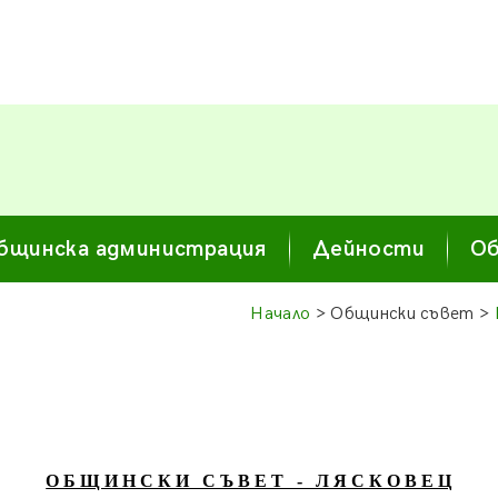
бщинска администрация
Дейности
Об
Начало
> Общински съвет >
О Б Щ И Н С К И С Ъ В Е Т - Л Я С К О В Е Ц