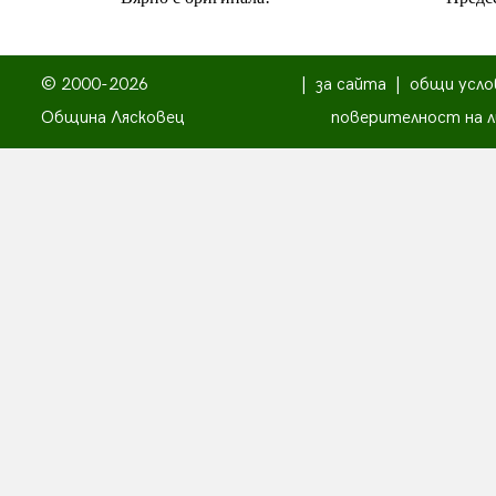
© 2000-2026
|
за сайта
|
общи усло
Община Лясковец
поверителност на л