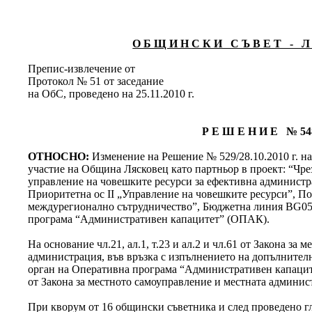
О Б Щ И Н С К И С Ъ В Е Т - Л 
Препис-извлечение от
Протокол № 51 от заседание
на ОбС, проведено на 25.11.2010 г.
Р Е Ш Е Н И Е № 54
ОТНОСНО:
Изменение на Решение № 529/28.10.2010 г. н
участие на Община Лясковец като партньор в проект: “Чр
управление на човешките ресурси за ефективна администр
Приоритетна ос II „Управление на човешките ресурси”, П
междурегионално сътрудничество”, Бюджетна линия BG05
програма “Административен капацитет” (ОПАК).
На основание чл.21, ал.1, т.23 и ал.2 и чл.61 от Закона за
администрация, във връзка с изпълнението на допълнител
орган на Оперативна програма “Административен капацитет”
от Закона за местното самоуправление и местната админис
При кворум от 16 общински съветника и след проведено глас