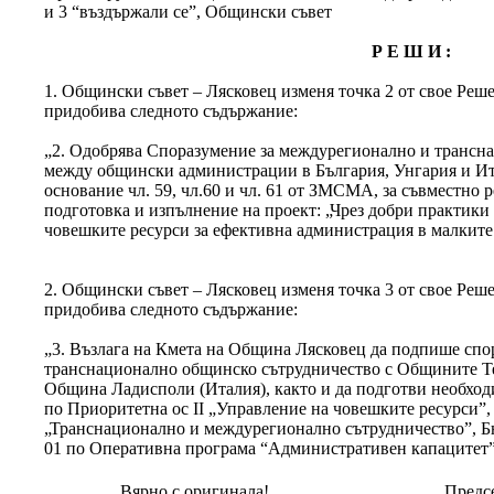
и 3 “въздържали се”, Общински съвет
Р Е Ш И :
1. Общински съвет – Лясковец изменя точка 2 от свое Решен
придобива следното съдържание:
„2. Одобрява Споразумение за междурегионално и трансн
между общински администрации в България, Унгария и Ита
основание чл. 59, чл.60 и чл. 61 от ЗМСМА, за съвместно 
подготовка и изпълнение на проект: „Чрез добри практики
човешките ресурси за ефективна администрация в малките
2. Общински съвет – Лясковец изменя точка 3 от свое Решен
придобива следното съдържание:
„3. Възлага на Кмета на Община Лясковец да подпише спо
транснационално общинско сътрудничество с Общините Те
Община Ладисполи (Италия), както и да подготви необход
по Приоритетна ос II „Управление на човешките ресурси”,
„Транснационално и междурегионално сътрудничество”, 
01 по Оперативна програма “Административен капацитет
Вярно с оригинала!
Предсе