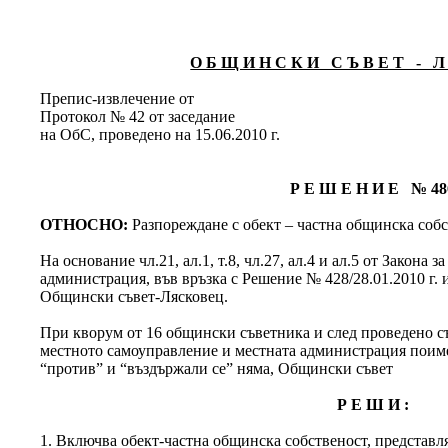
О Б Щ И Н С К И С Ъ В Е Т - Л 
Препис-извлечение от
Протокол № 42 от заседание
на ОбС, проведено на 15.06.2010 г.
Р Е Ш Е Н И Е № 48
ОТНОСНО:
Разпореждане с обект – частна общинска собс
На основание чл.21, ал.1, т.8, чл.27, ал.4 и ал.5 от Закона
администрация, във връзка с Решение № 428/28.01.2010 г. 
Общински съвет-Лясковец.
При кворум от 16 общински съветника и след проведено съг
местното самоуправление и местната администрация поимен
“против” и “въздържали се” няма, Общински съвет
Р Е Ш И :
1. Включва обект-частна общинска собственост, представл