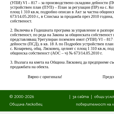
(УПИ) VІ – 817 – за производствено складови дейности (П
устройствен план (ПУП) – План за регулация (ПР) на с. Ко
площ 1 310 кв.м, подробно описан в Акт за частна общинс
673/14.05.2010 г., в Списъка за продажба през 2010 година
собственост.
2. Включва в Годишната програма за управление и разпор
собственост, по реда на Закона за общинската собственост 
представляващ Урегулиран поземлен имот (УПИ) VІ – 817 
дейности (ПСД), в кв. 18 А по Подробен устройствен план
с. Козаревец, общ. Лясковец, целият с площ 1 310 кв.м, по
общинска собственост (АОС – ч) № 673/14.05.2010 г.
3. Възлага на кмета на Община Лясковец да предприеме съ
продажбата на обекта.
Вярно с оригинала!
Предсе
© 2000-2026
|
за сайта
|
общи усло
Община Лясковец
поверителност на л