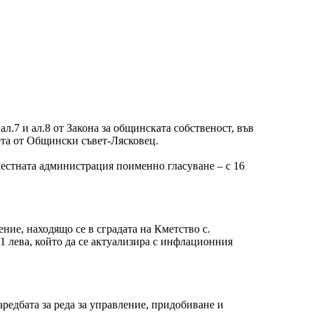
 ал.7 и ал.8 от Закона за общинската собственост, във
иета от Общински съвет-Лясковец.
местната администрация поименно гласуване – с 16
ение, находящо се в сградата на Кметство с.
1 лева, който да се актуализира с инфлационния
редбата за реда за управление, придобиване и