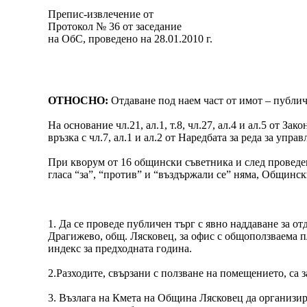
Препис-извлечение от
Протокол № 36 от заседание
на ОбС, проведено на 28.01.2010 г.
ОТНОСНО:
Отдаване под наем част от имот – публи
На основание чл.21, ал.1, т.8, чл.27, ал.4 и ал.5 от З
връзка с чл.7, ал.1 и ал.2 от Наредбата за реда за у
При кворум от 16 общински съветника и след проведен
гласа “за”, “против” и “въздържали се” няма, Общинск
1. Да се проведе публичен търг с явно наддаване за от
Драгижево, общ. Лясковец, за офис с общоползваема пл
индекс за предходната година.
2.Разходите, свързани с ползване на помещението, са з
3. Възлага на Кмета на Община Лясковец да организир