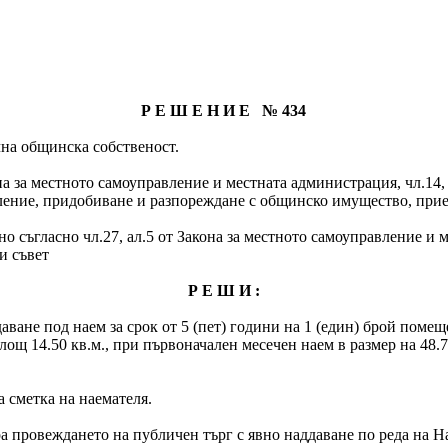
Р Е Ш Е Н И Е № 434
чна общинска собственост.
акона за местното самоуправление и местната администрация, чл.14,
правление, придобиване и разпореждане с общинско имущество, пр
о съгласно чл.27, ал.5 от Закона за местното самоуправление и 
и съвет
Р Е Ш И :
даване под наем за срок от 5 (пет) години на 1 (един) брой помещ
ощ 14.50 кв.м., при първоначален месечен наем в размер на 48.7
а сметка на наемателя.
а провеждането на публичен търг с явно наддаване по реда на На