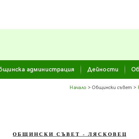
бщинска администрация
Дейности
Об
Начало
> Общински съвет >
О Б Щ И Н С К И С Ъ В Е Т - Л Я С К О В Е Ц