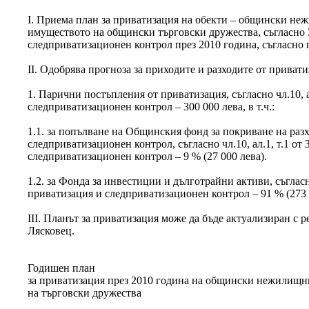
І. Приема план за приватизация на обекти – общински н
имуществото на общински търговски дружества, съгласно 
следприватизационен контрол през 2010 година, съгласно
ІІ. Одобрява прогноза за приходите и разходите от привати
1. Парични постъпления от приватизация, съгласно чл.10, а
следприватизационен контрол – 300 000 лева, в т.ч.:
1.1. за попълване на Общинския фонд за покриване на раз
следприватизационен контрол, съгласно чл.10, ал.1, т.1 от
следприватизационен контрол – 9 % (27 000 лева).
1.2. за Фонда за инвестиции и дълготрайни активи, съгласно 
приватизация и следприватизационен контрол – 91 % (273 
ІІІ. Планът за приватизация може да бъде актуализиран с
Лясковец.
Годишен план
за приватизация през 2010 година на общински нежилищн
на търговски дружества