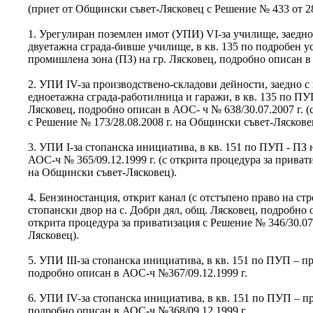
(приет от Общински съвет-Лясковец с Решение № 433 от 28.
1. Урегулиран поземлен имот (УПИ) VІ-за училище, заедно
двуетажна сграда-бивше училище, в кв. 135 по подробен у
промишлена зона (ПЗ) на гр. Лясковец, подробно описан в
2. УПИ ІV-за производствено-складови дейности, заедно с
едноетажна сграда-работилница и гаражи, в кв. 135 по ПУ
Лясковец, подробно описан в АОС- ч № 638/30.07.2007 г. (
с Решение № 173/28.08.2008 г. на Общински съвет-Ляскове
3. УПИ І-за стопанска инициатива, в кв. 151 по ПУП - ПЗ 
АОС-ч № 365/09.12.1999 г. (с открита процедура за приват
на Общински съвет-Лясковец).
4. Бензиностанция, открит канал (с отстъпено право на стр
стопански двор на с. Добри дял, общ. Лясковец, подробно 
открита процедура за приватизация с Решение № 346/30.07
Лясковец).
5. УПИ ІІІ-за стопанска инициатива, в кв. 151 по ПУП – п
подробно описан в АОС-ч №367/09.12.1999 г.
6. УПИ ІV-за стопанска инициатива, в кв. 151 по ПУП – п
подробно описан в АОС-ч №368/09.12.1999 г.