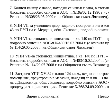
7. Колиен кантар с навес, находящ се извън плана, в стопа
Лясковец, подробно описан в АОС-ч №19а/02.12.1996 г. (с 
Решение №308/28.05.2009 г. на Общински съвет-Лясковец)
8. УПИ VІІ-за училищен двор, заедно с построен в него ма
48 по ПУП на с. Мерданя, общ. Лясковец, подробно описан
9. УПИ VІ-за стопанска инициатива, в кв. 140 по ПУП – п
подробно описан в АОС-ч №489/16.02.2004 г. (с открита п
№ 114/29.05.2008 г. на Общински съвет-Лясковец).
10. УПИ VІІ-за стопанска инициатива, в кв. 140 по ПУП –
Лясковец, подробно описан в АОС-ч №483/16.02.2004 г. (с
Решение № 114/29.05.2008 г. на Общински съвет-Лясковец)
11. Застроен УПИ ХV-84 с площ 124 кв.м., ведно с построе
помещение, преустроено в магазин, находящ се в кв. 13 п
на с.Джулюница, общ. Лясковец, подробно описан в АОС-ч 
процедура за приватизация с Решение №368/24.09.2009 г. 
Вярно с оригинала!
Предсе