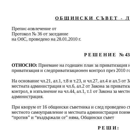
О Б Щ И Н С К И С Ъ В Е Т - Л 
Препис-извлечение от
Протокол № 36 от заседание
на ОбС, проведено на 28.01.2010 г.
Р Е Ш Е Н И Е № 43
ОТНОСНО:
Приемане на годишен план за приватизация на
приватизация и следприватизационен контрол през 2010 г
На основание чл.21, ал.1, т.8 и т.23, и чл.27, ал.4 и ал.5 о
местната администрация и чл.6, ал.2 от Закона за привати
контрол, в изпълнение на чл.44, ал.1, т.1 от Закона за мес
администрация.
При кворум от 16 общински съветника и след проведено съг
местното самоуправление и местната администрация поимен
“против” и “въздържали се” няма, Общински съвет
Р Е Ш И :