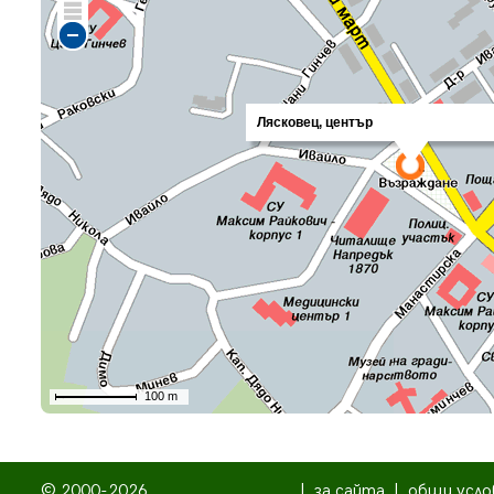
© 2000-2026
|
за сайта
|
общи усло