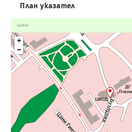
План указател
Leaflet
+
−