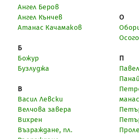
Ангел Беров
Ангел Кънчев
О
Атанас Качамаков
Обор
Осог
Б
Божур
П
Бузлуджа
Павел
Пана
В
Петр
Васил Левски
манас
Велчова завера
Петъ
Вихрен
Петъ
Възраждане, пл.
Прол