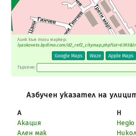
Линк към този маркер:
lyaskovets.bydimo.com/d2_ref2_citymap.php?lat=6393&ln
Търсене:
Азбучен указател на улици
А
Н
Акация
Недю
Ален мак
Никол