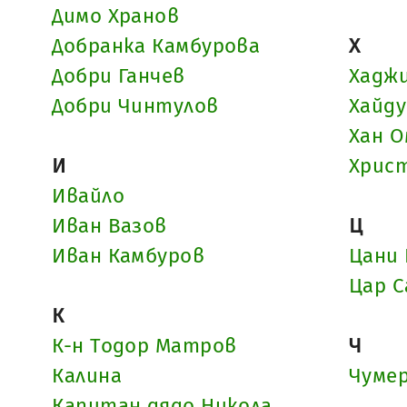
Димо Хранов
Добранка Камбурова
Х
Добри Ганчев
Хадж
Добри Чинтулов
Хайд
Хан 
И
Христ
Ивайло
Иван Вазов
Ц
Иван Камбуров
Цани 
Цар С
К
К-н Тодор Матров
Ч
Калина
Чуме
Капитан дядо Никола