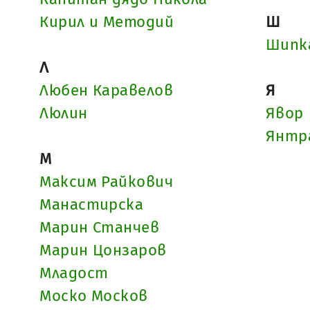
Кирил и Методий
Ш
Шипк
Л
Любен Каравелов
Я
Люлин
Явор
Янтр
М
Максим Райкович
Манастирска
Марин Станчев
Марин Цонзаров
Младост
Моско Москов