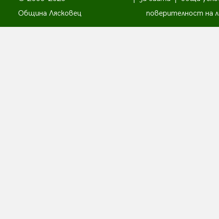
Община Лясковец
поверителност на л