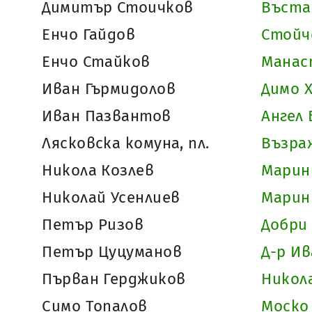
Димитър Стоичков
Въста
Енчо Гайдов
Стойч
Енчо Стайков
Манас
Иван Гърмидолов
Димо 
Иван Пазвантов
Ангел 
Лясковска комуна, пл.
Възраж
Никола Козлев
Марин
Николай Усенлиев
Марин
Петър Ризов
Добри
Петър Цуцуманов
Д-р Ив
Първан Герджиков
Никол
Симо Топалов
Моско