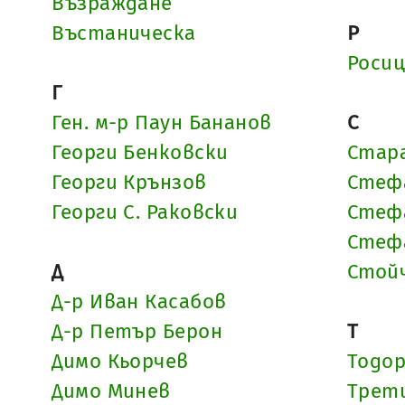
Възраждане
Въстаническа
Р
Росиц
Г
Ген. м-р Паун Бананов
С
Георги Бенковски
Стара
Георги Крънзов
Стеф
Георги С. Раковски
Стеф
Стеф
Д
Стойч
Д-р Иван Касабов
Д-р Петър Берон
Т
Димо Кьорчев
Тодор
Димо Минев
Трет