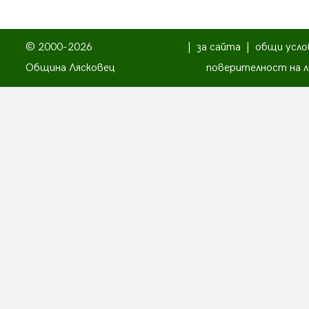
© 2000-2026
|
за сайта
|
общи усло
Община Лясковец
поверителност на л