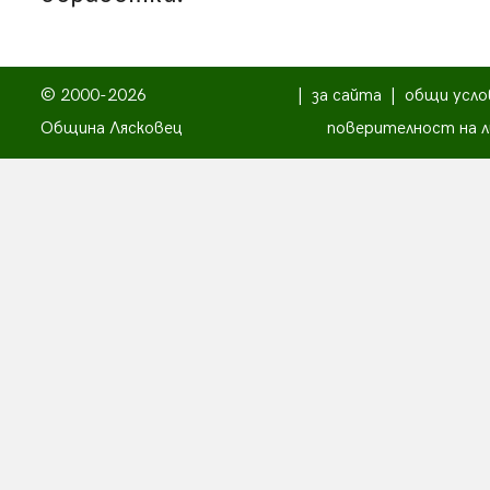
© 2000-2026
|
за сайта
|
общи усло
Община Лясковец
поверителност на л