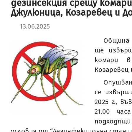
дезинсекция срещу комари
Джулюница, Козаревец и Д
13.06.2025
Община 
ще извърш
комари в
Козаревец 
Опушван
се извърш
2025 г., в
21.00 час
подходя
условия от “Дезинфекционна станци