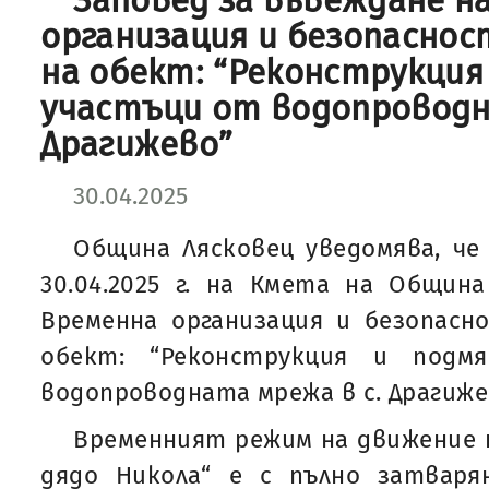
Заповед за въвеждане н
организация и безопасно
на обект: “Реконструкция
участъци от водопроводн
Драгижево”
30.04.2025
Община Лясковец уведомява, че
30.04.2025 г. на Кмета на Общин
Временна организация и безопасн
обект: “Реконструкция и подм
водопроводната мрежа в с. Драгижев
Временният режим на движение н
дядо Никола“ е с пълно затварян