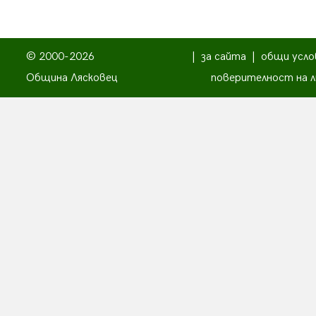
© 2000-2026
|
за сайта
|
общи усло
Община Лясковец
поверителност на л