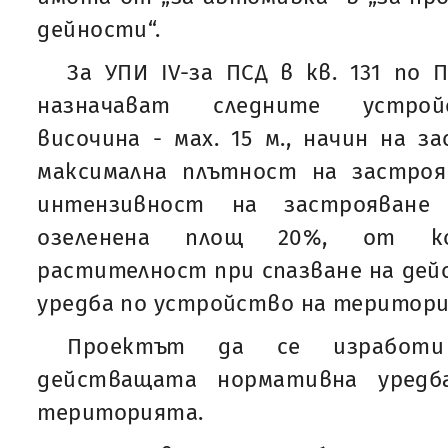
дейности“.
За УПИ IV-за ПСД в кв. 131 по 
назначават следните устрой
височина - мах. 15 м., начин на з
максимална плътност на застроя
интензивност на застрояване
озеленена площ 20%, от ко
растителност при спазване на де
уредба по устройство на територ
Проектът да се изработи
действащата нормативна уредб
територията.