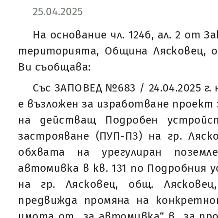
25.04.2025
На основание чл. 124б, ал. 2 от 
територията, Община Лясковец, о
Ви съобщава:
Със ЗАПОВЕД №683 / 24.04.2025 г
е възложен за изработване проект 
на действащ Подробен устройс
застрояване (ПУП-ПЗ) на гр. Ляско
обхвата на урегулиран поземл
автомивка в кв. 131 по Подробния 
на гр. Лясковец, общ. Ляскове
предвижда промяна на конкретно
имота от „за автомивка“ в „за пр