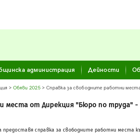
бщинска администрация
Дейности
Об
ция >
Обяви 2025
> Справка за свободните работни места
и места от Дирекция "Бюро по труда" -
а предоставя справка за свободните работни места към