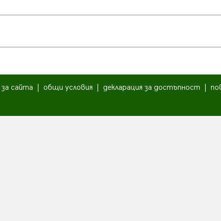
|
за сайта
|
общи условия
|
декларация за достъпност
|
по