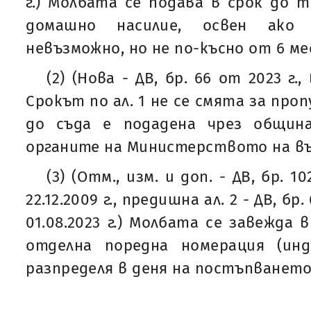
г.) Молбата се подава в срок до 
домашно насилие, освен ако
невъзможно, но не по-късно от 6 ме
(2) (Нова - ДВ, бр. 66 от 2023 г., 
Срокът по ал. 1 не се смята за про
до съда е подадена чрез общин
органите на Министерството на в
(3) (Отм., изм. и доп. - ДВ, бр. 1
22.12.2009 г., предишна ал. 2 - ДВ, бр.
01.08.2023 г.) Молбата се завежда 
отделна поредна номерация (ин
разпределя в деня на постъпването