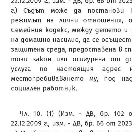
22.12.2009 г., изм. - ДВ, бр. 66 от 202
г.) Съдът може да постанови 
режимът на лични отношения, о
Семейния кодекс, между детето и
на домашно насилие, да се осъществ
защитена среда, предоставена в сп
този закон или осигурена от д
услуга по настоящия адрес
местопребиваването му, под на
социален работник.
Чл. 10. (1) (Изм. - ДВ, бр. 102
22.12.2009 г., изм. - ДВ, бр. 66 от 202