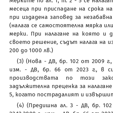
Мерките по ал. 1, т. 2 - 5 се налаг
месеца при приспадане на срока н
при издадена заповед за незабавна 
(налага се самостоятелна мярка ил
мерки. При налагане на която и 
своето решение, съдът налага на и
200 до 1000 лв.)
(3) (Нова - ДВ, бр. 102 от 2009 г.,
изм. - ДВ, бр. 66 от 2023 г., в си
производствата по този зак
задължителна преценка за налагане 
5, когато пострадалият и извърши
(4) (Предишна ал. 3 - ДВ, бр. 10