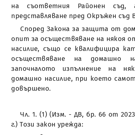
на съответния Районен съд,
представляване пред Окръжен съд В
Според Закона за защита от до
опит за осъществяване на някоя 
насилие, също се квалифицира ка
осъществяване на домашно на
започналото изпълнение на н
домашно насилие, при което самот
довършено.
Чл. 1. (1) (Изм. - ДВ, бр. 66 от 202
г.) Този закон урежда: