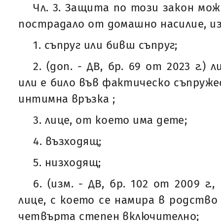
Чл. 3. Защита по този закон мож
пострадало от домашно насилие, и
1. съпруг или бивш съпруг;
2. (доп. - ДВ, бр. 69 от 2023 г.)
или е било във фактическо съпруже
интимна връзка ;
3. лице, от което има дете;
4. възходящ;
5. низходящ;
6. (изм. - ДВ, бр. 102 от 2009 г., 
лице, с което се намира в родство
четвърта степен включително;