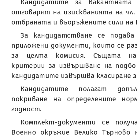
Кандидатите за вакантната 
отговарят на изискванията на чл. 1
отбраната и въоръжените сили на Р
За кандидатстване се подава
приложени документи, които се ра
за целта комисия. Същата на
критерии за извършване на подбор
кандидатите извършва класиране 
Кандидатите полагат допъ
покриване на определените нор
годност.
Комплект-документи се полу
Военно окръжие Велико Търново н