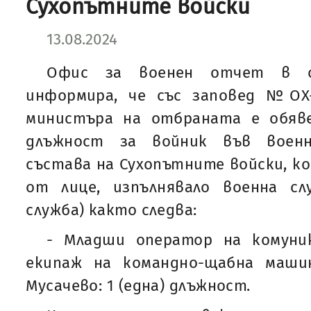
Сухопътните войски
13.08.2024
Офис за военен отчет в о
информира, че със заповед №ОХ-7
министъра на отбраната е обяве
длъжност за войник във воен
състава на Сухопътните войски, ко
от лице, изпълнявало военна сл
служба) както следва:
- Младши оператор на комуни
екипаж на командно-щабна маши
Мусачево: 1 (една) длъжност.