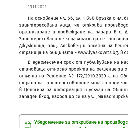
19.11.2021
На основание чл. 66, ал. 1 във връзка с чл.
заинтересовани лица, че открива произво
организиране и провеждане на пазара в с. 
Заинтересованите лица могат да се запознаят
Джулюница, общ. Лясковец и отмяна на Реше
страница на общината - www.lyaskovets.bg, в с
В едномесечен срок от публикуване на н
становища относно проекта на решение за опр
отмяна на Решение № 172/29.10.2020 г. на 
страна на заинтересованите лица са писмени 
в Центъра за информация и услуги на Община
западен вход, находящо се на ул. „Манастирска“
Уведомление за откриване на производс