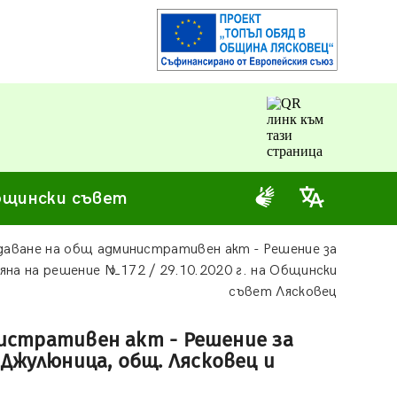
щински съвет
даване на общ административен акт - Решение за
мяна на решение №172 / 29.10.2020 г. на Общински
съвет Лясковец
истративен акт - Решение за
 Джулюница, общ. Лясковец и