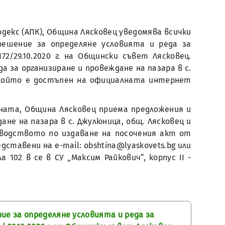
 кодекс (АПК), Община Лясковец уведомява всички
ешение за определяне условията и реда за
/29.10.2020 г. на Общински съвет Лясковец.
 за организиране и провеждане на пазара в с.
, който е достъпен на официалната интернет
ната, Община Лясковец приема предложения и
не на пазара в с. Джулюница, общ. Лясковец и
зводството по издаване на посочения акт от
тавени на e-mail: obshtina@lyaskovets.bg или
02 в се в СУ „Максим Райкович“, корпус II -
е за определяне условията и реда за