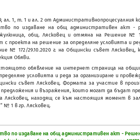
 69, ал. 1, т. 1 и ал. 2 от Административнопроцесуалния
дство по издаване на общ административен акт - р
Джулюница, общ. Лясковец и отмяна на Решение № 172
 с проекта на решение за определяне условията и реда
ние № 172/29.10.2020 г. на Общински съвет Лясковец
екция Обяви.
астоящото обявление на интернет страница на общи
еделяне условията и реда за организиране и провежда
Общински съвет Лясковец. Формата за участие в прои
предложения и възражения, които могат да бъдат предс
 Лясковец, находящ се към настоящия момент в зала 1
 № 1 в гр. Лясковец.
тво по издаване на общ административен акт - Решени