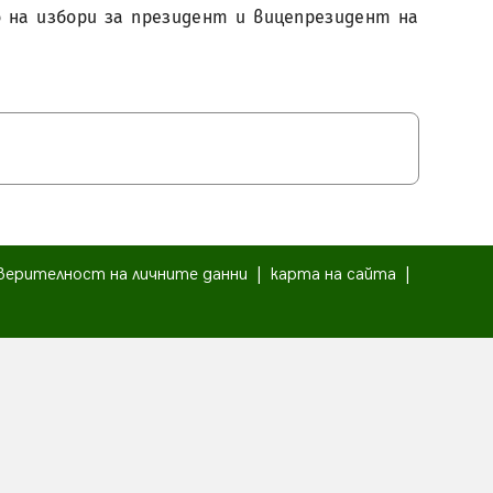
о на избори за президент и вицепрезидент на
верителност на личните данни
|
карта на сайта
|