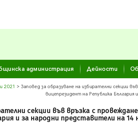
бщинска администрация
Дейности
Об
и 2021
> Заповед за образуване на избирателни секции във
вицепрезидент на Република България и
рателни секции във връзка с провеждан
рия и за народни представители на 14 н