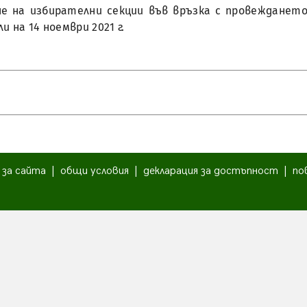
ване на избирателни секции във връзка с провежданет
 на 14 ноември 2021 г.
|
за сайта
|
общи условия
|
декларация за достъпност
|
по