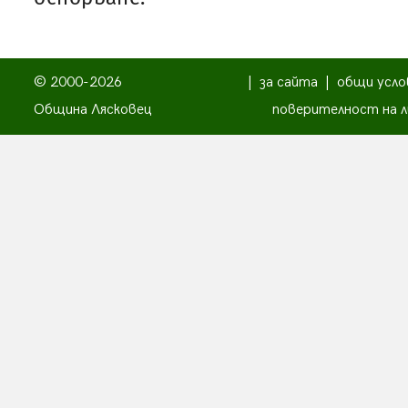
© 2000-2026
|
за сайта
|
общи усло
Община Лясковец
поверителност на л