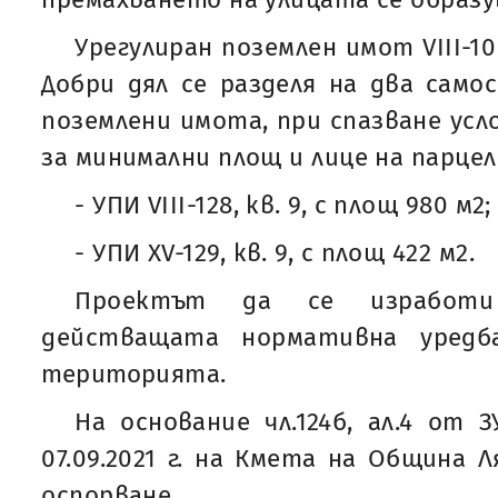
Урегулиран поземлен имот VIII-10 
Добри дял се разделя на два само
поземлени имота, при спазване усло
за минимални площ и лице на парцел
- УПИ VIII-128, кв. 9, с площ 980 м2;
- УПИ XV-129, кв. 9, с площ 422 м2.
Проектът да се изработи
действащата нормативна уредб
територията.
На основание чл.124б, ал.4 от
07.09.2021 г. на Кмета на Община 
оспорване.