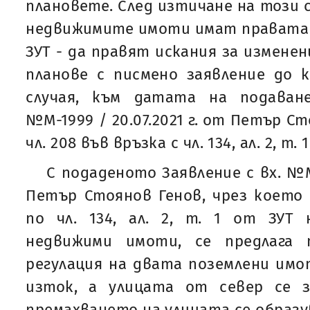
плановете. След изтичане на този 
недвижимите имоти имат правата по 
ЗУТ - да правят искания за измене
планове с писмено заявление до 
случая, към датата на подаван
№М-1999 / 20.07.2021 г. от Петър С
чл. 208 във връзка с чл. 134, ал. 2, т.
С подаденото Заявление с вх. №М-
Петър Стоянов Генов, чрез което
по чл. 134, ал. 2, т. 1 от ЗУТ
недвижими имоти, се предлага 
регулация на двата поземлени имот
изток, а улицата от север се з
премахването на улицата се образу