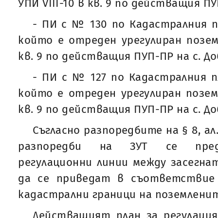
УПИ VIII-10 в кв. 9 по действащия ПУ
- ПИ с № 130 по Кадастралния пл
който е отреден урегулиран поземл
кв. 9 по действащия ПУП-ПР на с. До
- ПИ с № 127 по Кадастралния пл
който е отреден урегулиран поземл
кв. 9 по действащия ПУП-ПР на с. До
Съгласно разпоредбите на § 8, ал
разпоредби на ЗУТ се пред
регулационни линии между засегн
да се приведат в съответствие
кадастрални граници на поземлени
Действащият план за регулация 