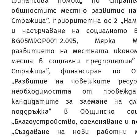
финансова помощ, по Страт
общностите местно развитие на
Стражица”, приоритетна ос 2 „На
и насърчаване на социалното в
BG05M9OP001-2.095, Мярка М
развитието на местната иконо
места в социални предприятия”
Стражица”, финансиран по О
„Развитие на човешките ресу
необходимостта от провежд
кандидатите за заемане на дл
поддръжка” в Общинско соц
„Благоустройство, озеленяване и п
„Създаване на нови работни 