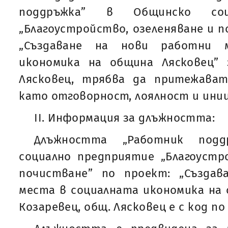
поддръжка” в Общинско соц
„Благоустройство, озеленяване и п
„Създаване на нови работни 
икономика на община Лясковец” з
Лясковец, трябва да притежава
като отговорност, лоялност и ини
II. Информация за длъжността:
Длъжността „Работник под
социално предприятие „Благоустр
почистване” по проект: „Създа
места в социалната икономика на о
Козаревец, общ. Лясковец е с код по