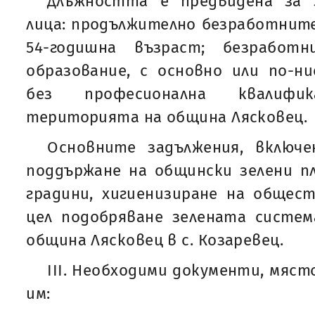
Длъжността е предвидена за 
лица: продължително безработните
54-годишна възраст; безработ
образование, с основно или по-ни
без професионална квалифи
територията на община Лясковец.
Основните задължения, включ
поддържане на общински зелени пл
градини, хигиенизиране на общес
цел подобряване зелената систе
община Лясковец в с. Козаревец.
ІІI. Необходими документи, мяст
им: