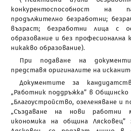
конкурентоспособност на 
продължително безработни; безра
възраст; безработни лица с о
образование и без професионална к
никакво образование).
При подаване на документ
представя оригиналите на исканите
Документите за кандидатст
„Работник поддръжка” в Общинско
„Благоустройство, озеленяване и п
„Създаване на нови работни 
икономика на община Лясковец” з
Лясковец, се подават лично в с