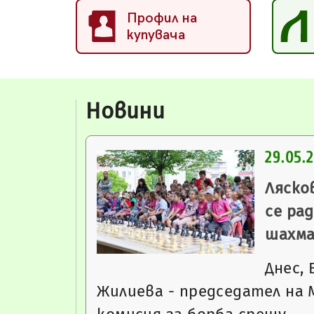
Профил на
купувача
Новини
29.05.
Ляско
се ра
шахма
Днес,
Жилиева - председател на