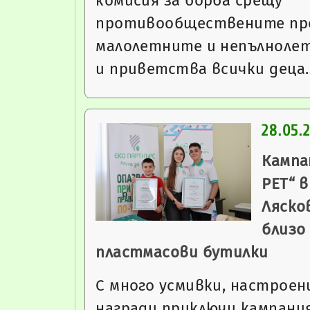
комисия за борба срещу
противообществените пр
малолетните и непълноле
и приветства всички деца
28.05.
Кампа
PET“ 
Ляско
близо 
пластмасови бутилки
С много усмивки, настроен
награди приключи кампания