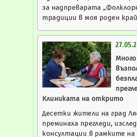
за надпреварата „Фолкло
традиции в моя роден кра
27.05.
Много
възпо
безпл
прегл
Клиниката на открито
Десетки жители на град Ля
преминаха прегледи, изсле
консултации в рамките на