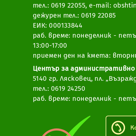
тел.:
0619 22055
,
e-mail:
obshti
дежурен тел.:
0619 22085
ЕИК: 000133844
раб. време: понеделник - петък
13:00-17:00
приемен ден на кмета: вторник
Център за административно
5140 гр. Лясковец, пл. „Възраж
тел.:
0619 24250
раб. време: понеделник - петък
К