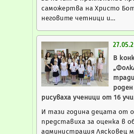
саможертва на Христо Бот
неговите четници и…
27.05.
В кон
„Фолк
тради
роден
рисуваха ученици от 16 уч
И тази година децата от 
представиха за оценка в 
администрация Лясковец м