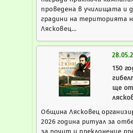
проведена в училищата и 
градини на територията 
Лясковец…
28.05.
150 г
гибел
ще о
ляско
Община Лясковец организир
2026 година ритуал за отб
за почит и преклонение пр