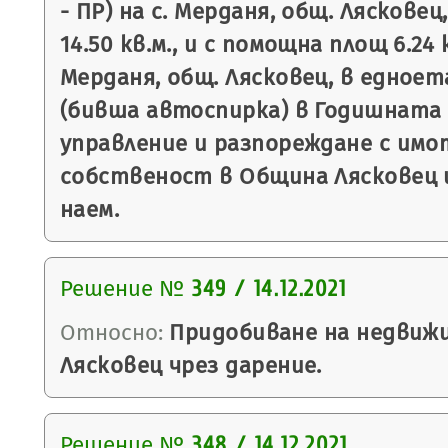
- ПР) на с. Мерданя, общ. Лясковец
14.50 кв.м., и с помощна площ 6.24 
Мерданя, общ. Лясковец, в едноет
(бивша автоспирка) в Годишната 
управление и разпореждане с имо
собственост в Община Лясковец 
наем.
Решение №
349 / 14.12.2021
Относно:
Придобиване на недвиж
Лясковец чрез дарение.
Решение №
348 / 14.12.2021