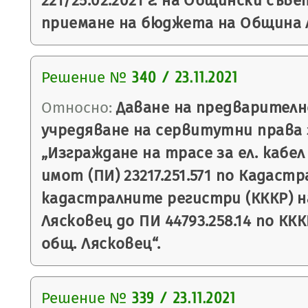
221/25.02.2021 г. на Общински съве
приемане на бюджета на Община Ля
Решение №
340 / 23.11.2021
Относно:
Даване на предварително
учредяване на сервитутни права 
„Изграждане на трасе за ел. кабел
имот (ПИ) 23217.251.571 по Кадаст
кадастралните регистри (КККР) на
Лясковец до ПИ 44793.258.14 по ККК
общ. Лясковец“.
Решение №
339 / 23.11.2021