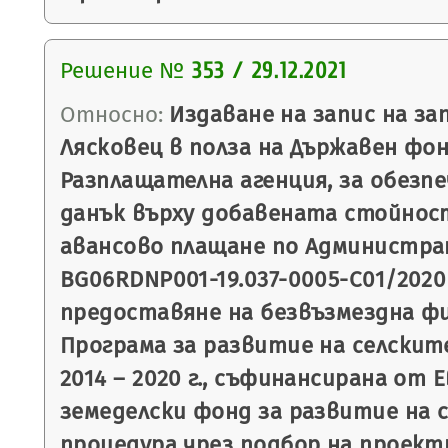
Решение №
353 / 29.12.2021
Относно:
Издаване на запис на з
Лясковец в полза на Държавен фон
Разплащателна агенция, за обезп
данък върху добавената стойност
авансово плащане по Администр
BG06RDNP001-19.037-0005-С01/2020 г.
предоставяне на безвъзмездна ф
Програма за развитие на селскит
2014 – 2020 г., съфинансирана от 
земеделски фонд за развитие на с
процедура чрез подбор на проект