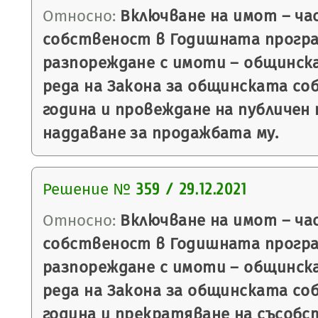
Относно:
Включване на имот – ча
собственост в Годишната програ
разпореждане с имоти – общинск
реда на Закона за общинската со
година и провеждане на публичен
наддаване за продажбата му.
Решение №
359 / 29.12.2021
Относно:
Включване на имот – ча
собственост в Годишната програ
разпореждане с имоти – общинск
реда на Закона за общинската со
година и прекратяване на съсоб