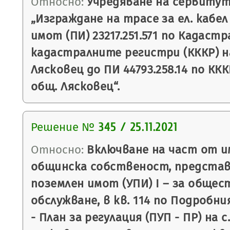
Относно:
Учредяване на сервитут
„Изграждане на трасе за ел. кабел
имот (ПИ) 23217.251.571 по Кадаст
кадастралните регистри (КККР) на
Лясковец до ПИ 44793.258.14 по ККК
общ. Лясковец“.
Решение №
345 / 25.11.2021
Относно:
Включване на част от и
общинска собственост, представ
поземлен имот (УПИ) І – за общес
обслужване, в кв. 114 по Подробн
- План за регулация (ПУП - ПР) на с