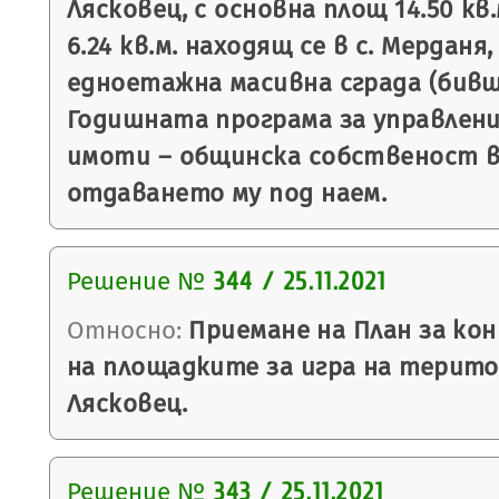
Лясковец, с основна площ 14.50 кв
6.24 кв.м. находящ се в с. Мерданя,
едноетажна масивна сграда (бивш
Годишната програма за управлени
имоти – общинска собственост в
отдаването му под наем.
Решение №
344 / 25.11.2021
Относно:
Приемане на План за ко
на площадките за игра на терит
Лясковец.
Решение №
343 / 25.11.2021