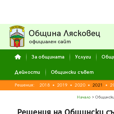
Община Лясковец
официален сайт
За общината
Услуги
Общи
Дейности
Общински съвет
2016
Решения:
2017
2018
2019
2020
2021
2
●
●
●
●
●
●
●
Начало
> Общински
Решения на Общински с