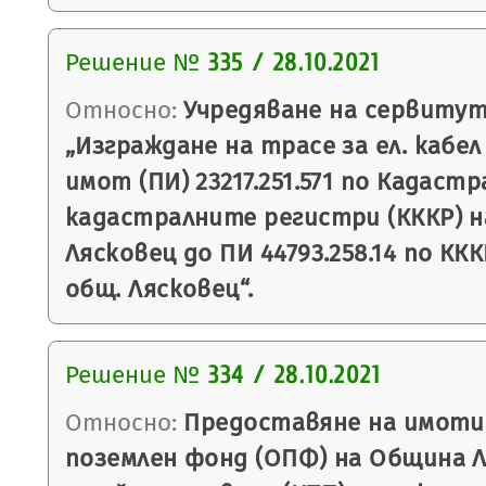
Решение №
335 / 28.10.2021
Относно:
Учредяване на сервитут
„Изграждане на трасе за ел. кабел
имот (ПИ) 23217.251.571 по Кадаст
кадастралните регистри (КККР) на
Лясковец до ПИ 44793.258.14 по ККК
общ. Лясковец“.
Решение №
334 / 28.10.2021
Относно:
Предоставяне на имоти
поземлен фонд (ОПФ) на Община Ля