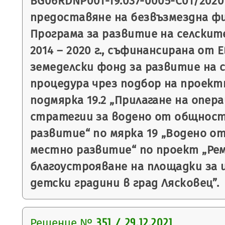
BG06RDNP001-19.037-0005-С01/2020 г.
предоставяне на безвъзмездна ф
Програма за развитие на селскит
2014 – 2020 г., съфинансирана от 
земеделски фонд за развитие на с
процедура чрез подбор на проект
подмярка 19.2 „Прилагане на опер
стратегии за водено от общнос
развитие“ по мярка 19 „Водено 
местно развитие“ по проект „Ре
благоустрояване на площадки за 
детски градини в град Лясковец”.
Решение №
351 / 29.12.2021