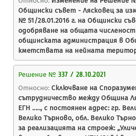
Относно:
Изменение на Решение № 3
Общински съвет - Лясковец за из
№ 51/28.01.2016 г. на Общински съ
одобряване на общата численост
общинската администрация в Об
кметствата на нейната територ
Решение №
337 / 28.10.2021
Относно:
Сключване на Споразуме
сътрудничество между Община Ляск
ЕГН ....., с постоянен адрес: гр. В
Велико Търново, обл. Велико Търново, у
за реализацията на строеж: „Улич