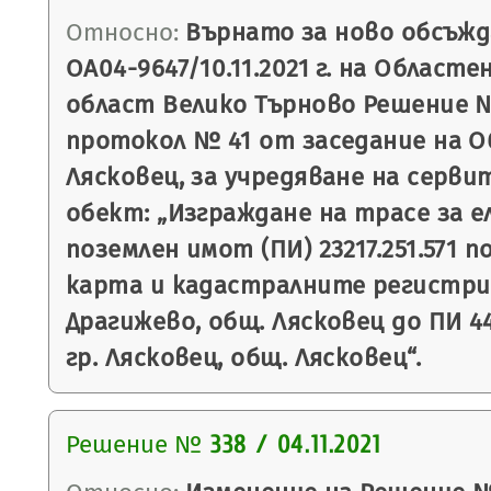
Относно:
Върнато за ново обсъжд
ОА04-9647/10.11.2021 г. на Област
област Велико Търново Решение № 3
протокол № 41 от заседание на О
Лясковец, за учредяване на серви
обект: „Изграждане на трасе за ел
поземлен имот (ПИ) 23217.251.571 
карта и кадастралните регистри (
Драгижево, общ. Лясковец до ПИ 44
гр. Лясковец, общ. Лясковец“.
Решение №
338 / 04.11.2021